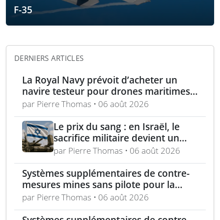
F-35
DERNIERS ARTICLES
La Royal Navy prévoit d’acheter un
navire testeur pour drones maritimes
polyvalents
par Pierre Thomas • 06 août 2026
Le prix du sang : en Israël, le
sacrifice militaire devient un
enjeu politique majeur
par Pierre Thomas • 06 août 2026
Systèmes supplémentaires de contre-
mesures mines sans pilote pour la
Marine française
par Pierre Thomas • 06 août 2026
Systèmes supplémentaires de contre-