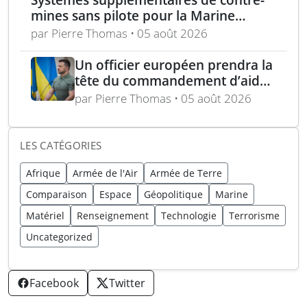
mines sans pilote pour la Marine
nationale française
par Pierre Thomas • 05 août 2026
Un officier européen prendra la
tête du commandement d’aide
militaire à l’Ukraine d’ici un an
par Pierre Thomas • 05 août 2026
LES CATÉGORIES
Afrique
Armée de l'Air
Armée de Terre
Comparaison
Espace
Géopolitique
Marine
Matériel
Renseignement
Technologie
Terrorisme
Uncategorized
Facebook
Twitter