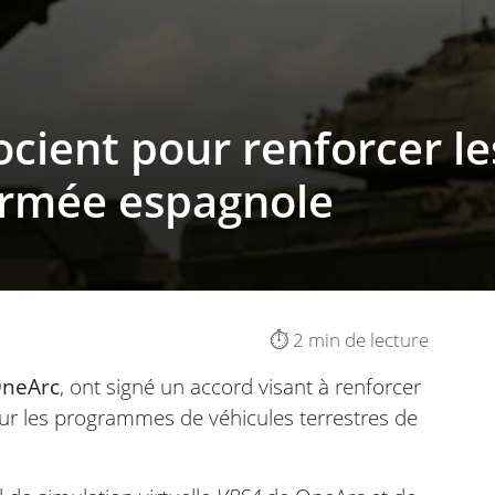
ocient pour renforcer le
armée espagnole
⏱️ 2 min de lecture
neArc
, ont signé un accord visant à renforcer
our les programmes de véhicules terrestres de