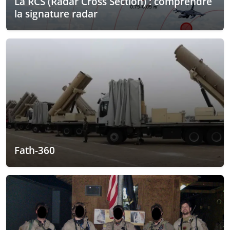
La RCS (Radar Cross Section) : comprendre
la signature radar
Fath-360