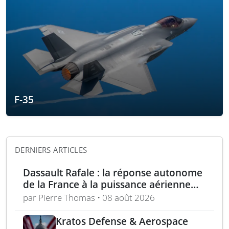
F-35
DERNIERS ARTICLES
Dassault Rafale : la réponse autonome
de la France à la puissance aérienne
moderne
par Pierre Thomas • 08 août 2026
Kratos Defense & Aerospace