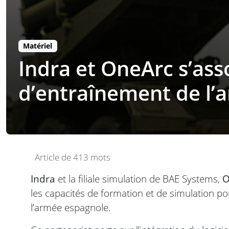
Matériel
Indra et OneArc s’ass
d’entraînement de l’
Article de 413 mots
Indra
et la filiale simulation de BAE Systems,
O
les capacités de formation et de simulation p
l’armée espagnole.