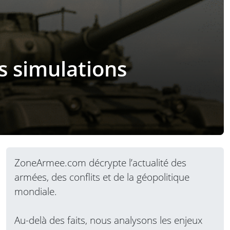
s simulations
ZoneArmee.com décrypte l’actualité des
armées, des conflits et de la géopolitique
mondiale.
Au-delà des faits, nous analysons les enjeux