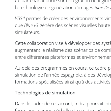
Ce partenariat porte sur l’intégration du logicie
la technologie de génération d’images
Blue IG
a
VBS4
permet de créer des environnements virtue
que
Blue IG
génère des scènes visuelles haute f
simulateurs.
Cette collaboration vise à développer des sy
augmentant le réalisme des scénarios de combat 
entre différentes plateformes et environneme
Au-delà des programmes en cours, ce cadre pou
simulation de l’armée espagnole, à des dével
formations spécialisées ainsi qu’à des activit
Technologies de simulation
Dans le cadre de cet accord, Indra pourrait int
formation à grande échelle et réparties géog