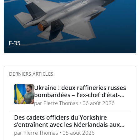
F-35
DERNIERS ARTICLES
Ukraine : deux raffineries russes
bombardées – l’ex-chef d’état-
major ukrainien juge l’OTAN
par Pierre Thomas • 06 août 2026
dépassée
Des cadets officiers du Yorkshire
s’entraînent avec les Néerlandais aux
Pays-Bas
par Pierre Thomas • 05 août 2026