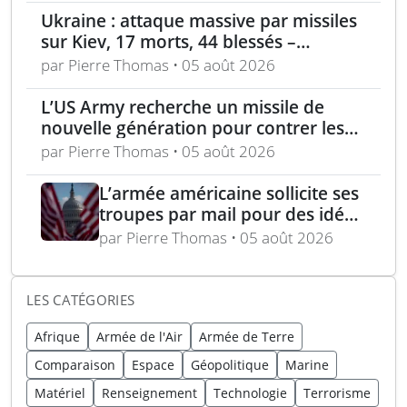
Ukraine : attaque massive par missiles
sur Kiev, 17 morts, 44 blessés –
incendie au centre logistique
par Pierre Thomas • 05 août 2026
Wildberries près de Moscou
L’US Army recherche un missile de
nouvelle génération pour contrer les
petits drones (NGCM)
par Pierre Thomas • 05 août 2026
L’armée américaine sollicite ses
troupes par mail pour des idées
afin de « faire pression et punir
par Pierre Thomas • 05 août 2026
» l’Iran
LES CATÉGORIES
Afrique
Armée de l'Air
Armée de Terre
Comparaison
Espace
Géopolitique
Marine
Matériel
Renseignement
Technologie
Terrorisme