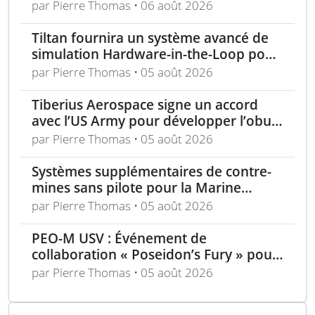
Marine française
par Pierre Thomas • 06 août 2026
Tiltan fournira un système avancé de
simulation Hardware-in-the-Loop pour
un programme électro-optique IR
par Pierre Thomas • 05 août 2026
unique
Tiberius Aerospace signe un accord
avec l’US Army pour développer l’obus
d’artillerie guidée Sceptre
par Pierre Thomas • 05 août 2026
Systèmes supplémentaires de contre-
mines sans pilote pour la Marine
nationale française
par Pierre Thomas • 05 août 2026
PEO-M USV : Événement de
collaboration « Poseidon’s Fury » pour
véhicules de surface sans pilote
par Pierre Thomas • 05 août 2026