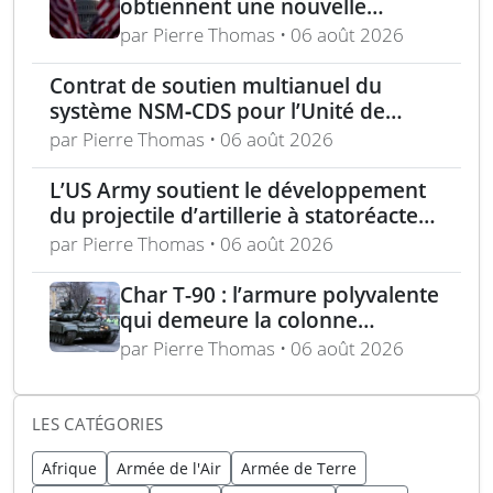
obtiennent une nouvelle
commande pour le programme
par Pierre Thomas • 06 août 2026
US Army Lethal Unmanned
Systems
Contrat de soutien multianuel du
système NSM‑CDS pour l’Unité de
missiles navals polonaise
par Pierre Thomas • 06 août 2026
L’US Army soutient le développement
du projectile d’artillerie à statoréacteur
150 km de Tiberius
par Pierre Thomas • 06 août 2026
Char T-90 : l’armure polyvalente
qui demeure la colonne
vertébrale blindée russe
par Pierre Thomas • 06 août 2026
expliquée
LES CATÉGORIES
Afrique
Armée de l'Air
Armée de Terre