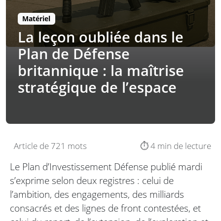
Matériel
La leçon oubliée dans le
Plan de Défense
britannique : la maîtrise
stratégique de l’espace
Article de 721 mots
⏱️ 4 min de lecture
Le Plan d’Investissement Défense publié mardi
s’exprime selon deux registres : celui de
l’ambition, des engagements, des milliards
consacrés et des lignes de front contestées, et