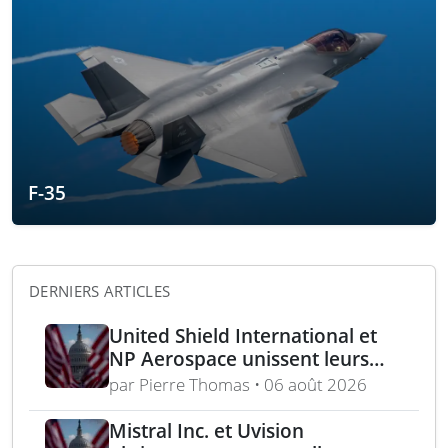
F-35
DERNIERS ARTICLES
United Shield International et
NP Aerospace unissent leurs
forces pour renforcer le soutien
par Pierre Thomas • 06 août 2026
aux équipes américaines de
déminage
Mistral Inc. et Uvision