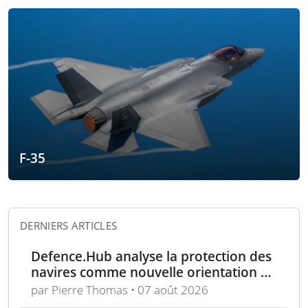
F-35
DERNIERS ARTICLES
Defence.Hub analyse la protection des
navires comme nouvelle orientation du
système MACS
par Pierre Thomas • 07 août 2026