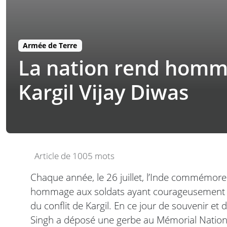
Armée de Terre
La nation rend homma
Kargil Vijay Diwas
Article de 1005 mots
Chaque année, le 26 juillet, l’Inde commémore 
hommage aux soldats ayant courageusement par
du conflit de Kargil. En ce jour de souvenir et 
Singh a déposé une gerbe au Mémorial Nationa