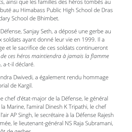
ts, ainsi que les familles des héros tombés au
buté au Himabass Public High School de Dras
dary School de Bhimbet.
la Défense, Sanjay Seth, a déposé une gerbe au
soldats ayant donné leur vie en 1999. Il a
 et le sacrifice de ces soldats continueront
ce de ces héros maintiendra à jamais la flamme
»
, a-t-il déclaré.
Upendra Dwivedi, a également rendu hommage
al de Kargil.
 chef d’état-major de la Défense, le général
la Marine, l’amiral Dinesh K Tripathi, le chef
l’air AP Singh, le secrétaire à la Défense Rajesh
armée, le lieutenant-général NS Raja Subramani,
ôt de gerbes.