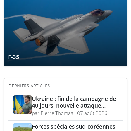
F-35
DERNIERS ARTICLES
Ukraine : fin de la campagne de
40 jours, nouvelle attaque
contre Wildberries et
par Pierre Thomas • 07 août 2026
élimination d’un général russe à
Moscou
Forces spéciales sud-coréennes