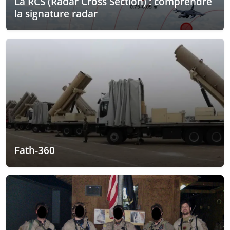
La RCS (Radar Cross Section) : comprendre
la signature radar
Fath-360