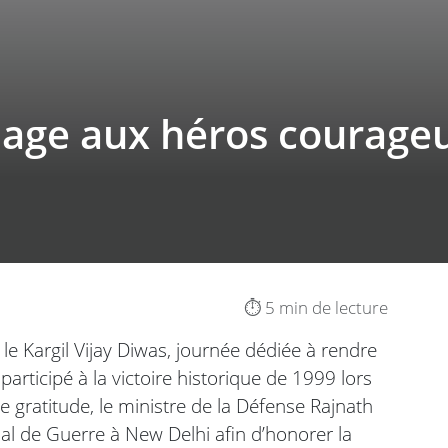
ge aux héros courageux
⏱️ 5 min de lecture
le Kargil Vijay Diwas, journée dédiée à rendre
ticipé à la victoire historique de 1999 lors
de gratitude, le ministre de la Défense Rajnath
l de Guerre à New Delhi afin d’honorer la