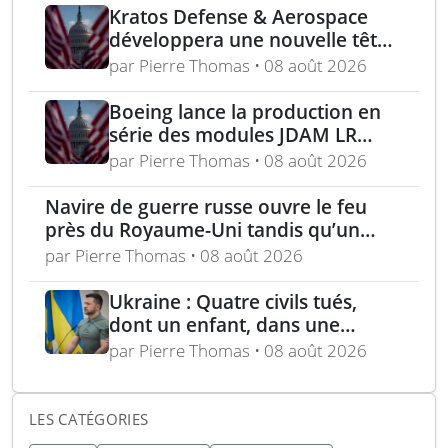
missiles ATACMS
Kratos Defense & Aerospace
développera une nouvelle tête
chercheuse pour les missiles
par Pierre Thomas • 08 août 2026
FGM-148 Javelin
Boeing lance la production en
série des modules JDAM LR
pour frappes de précision
par Pierre Thomas • 08 août 2026
longue portée
Navire de guerre russe ouvre le feu
près du Royaume-Uni tandis qu’un
bateau britannique se rapproche
par Pierre Thomas • 08 août 2026
Ukraine : Quatre civils tués,
dont un enfant, dans une
attaque russe par missile
par Pierre Thomas • 08 août 2026
balistique sur Kiev – Deux
raffineries russes visées par
l’Ukraine
LES CATÉGORIES