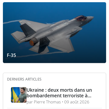
F-35
DERNIERS ARTICLES
Ukraine : deux morts dans un
bombardement terroriste à
Kharkiv – acquisition turque de
par Pierre Thomas • 09 août 2026
lance-roquettes M270 et