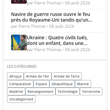
pour frappes de précision
par Pierre Thomas • 08 août 2026
longue portée
Navire de guerre russe ouvre le feu
près du Royaume-Uni tandis qu’un
bateau britannique se rapproche
par Pierre Thomas • 08 août 2026
Ukraine : Quatre civils tués,
dont un enfant, dans une
attaque russe par missile
par Pierre Thomas • 08 août 2026
balistique sur Kiev – Deux
raffineries russes visées par
l’Ukraine
LES CATÉGORIES
Afrique
Armée de l'Air
Armée de Terre
Comparaison
Espace
Géopolitique
Marine
Matériel
Renseignement
Technologie
Terrorisme
Uncategorized