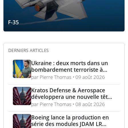
F-35
DERNIERS ARTICLES
Ukraine : deux morts dans un
bombardement terroriste à
Kharkiv – acquisition turque de
par Pierre Thomas • 09 août 2026
lance-roquettes M270 et
missiles ATACMS
Kratos Defense & Aerospace
développera une nouvelle tête
chercheuse pour les missiles
par Pierre Thomas • 08 août 2026
FGM-148 Javelin
Boeing lance la production en
série des modules JDAM LR