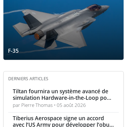
F-35
DERNIERS ARTICLES
Tiltan fournira un système avancé de
simulation Hardware-in-the-Loop pour
un programme électro-optique IR
par Pierre Thomas • 05 août 2026
unique
Tiberius Aerospace signe un accord
avec l’US Army pour développer l’obus