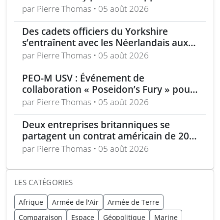
d’artillerie guidée Sceptre
par Pierre Thomas • 05 août 2026
Des cadets officiers du Yorkshire
s’entraînent avec les Néerlandais aux
Pays-Bas
par Pierre Thomas • 05 août 2026
PEO-M USV : Événement de
collaboration « Poseidon’s Fury » pour
véhicules de surface sans pilote
par Pierre Thomas • 05 août 2026
Deux entreprises britanniques se
partagent un contrat américain de 200
M$ pour des systèmes barrières
par Pierre Thomas • 05 août 2026
LES CATÉGORIES
Afrique
Armée de l'Air
Armée de Terre
Comparaison
Espace
Géopolitique
Marine