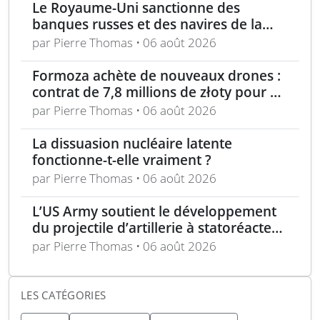
Le Royaume-Uni sanctionne des
banques russes et des navires de la
flotte fantôme liée à Moscou
par Pierre Thomas • 06 août 2026
Formoza achète de nouveaux drones :
contrat de 7,8 millions de złoty pour un
consortium polonais
par Pierre Thomas • 06 août 2026
La dissuasion nucléaire latente
fonctionne-t-elle vraiment ?
par Pierre Thomas • 06 août 2026
L’US Army soutient le développement
du projectile d’artillerie à statoréacteur
150 km de Tiberius
par Pierre Thomas • 06 août 2026
LES CATÉGORIES