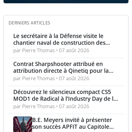
DERNIERS ARTICLES
Le secrétaire à la Défense visite le
chantier naval de construction des
frégates Type 31 à Rosyth
par Pierre Thomas • 07 août 2026
Contrat Sharpshooter attribué en
attribution directe à Qinetiq pour la
période 2026-2028
par Pierre Thomas • 07 août 2026
Découvrez le silencieux compact CS5
MOD1 de Radical à l’Industry Day de la
Marine la semaine prochaine
par Pierre Thomas • 07 août 2026
B.E. Meyers invité à présenter
son succès APFIT au Capitole