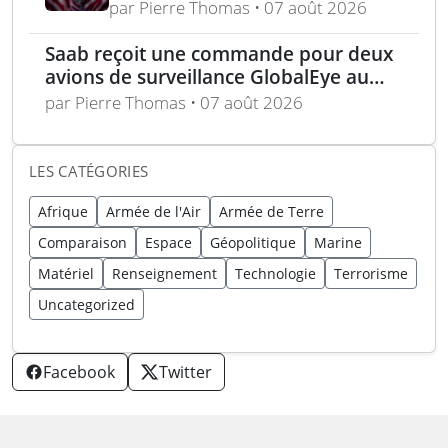
devant le Congrès et le
par Pierre Thomas • 07 août 2026
Pentagone
Saab reçoit une commande pour deux
avions de surveillance GlobalEye au
Moyen-Orient
par Pierre Thomas • 07 août 2026
LES CATÉGORIES
Afrique
Armée de l'Air
Armée de Terre
Comparaison
Espace
Géopolitique
Marine
Matériel
Renseignement
Technologie
Terrorisme
Uncategorized
Facebook
Twitter