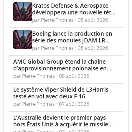
Kratos Defense & Aerospace
développera une nouvelle tête
chercheuse pour les missiles
par Pierre Thomas • 08 août 2026
FGM-148 Javelin
Boeing lance la production en
série des modules JDAM LR
pour frappes de précision
par Pierre Thomas • 08 août 2026
longue portée
AMC Global Group étend la chaîne
d’approvisionnement polonaise en
munitions de 155 mm
par Pierre Thomas • 08 août 2026
Le système Viper Shield de L3Harris
testé en vol avec deux F-16
par Pierre Thomas • 07 août 2026
L’Australie devient le premier pays
hors États-Unis à acquérir le missile
AIM-260 JATM
par Pierre Thomas • 07 août 2026