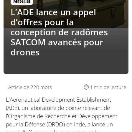
Matériel
L’ADE lance un appel
d’offres pour la
conception de radômes
SATCOM avancés pour
drones
Article de 220 mots
⏱️ 1 min de lecture
L’Aeronautical Development Establishment
(ADE), un laboratoire de pointe relevant de
l’Organisme de Recherche et Développement
pour la Défense (DRDO) en Inde, a lancé un