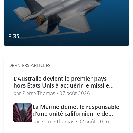
F-35
DERNIERS ARTICLES
L’Australie devient le premier pays
hors États-Unis à acquérir le missile
AIM-260 JATM
par Pierre Thomas • 07 août 2026
La Marine démet le responsable
d’une unité californienne de
formation médicale
par Pierre Thomas • 07 août 2026