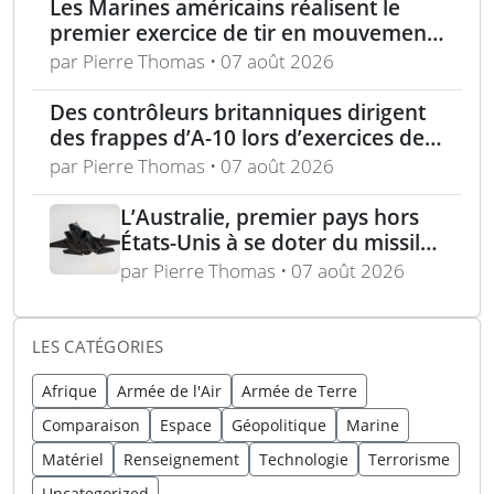
Les Marines américains réalisent le
premier exercice de tir en mouvement
avec tir de couverture à Okinawa
par Pierre Thomas • 07 août 2026
Des contrôleurs britanniques dirigent
des frappes d’A-10 lors d’exercices de
soutien aérien rapproché
par Pierre Thomas • 07 août 2026
L’Australie, premier pays hors
États-Unis à se doter du missile
AIM-260 JATM
par Pierre Thomas • 07 août 2026
LES CATÉGORIES
Afrique
Armée de l'Air
Armée de Terre
Comparaison
Espace
Géopolitique
Marine
Matériel
Renseignement
Technologie
Terrorisme
Uncategorized