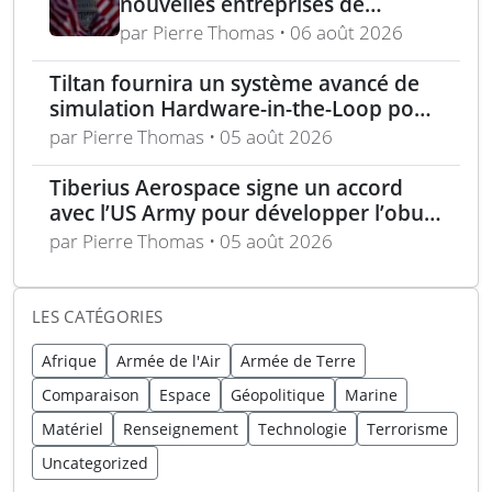
nouvelles entreprises de
défense, capital-risque et
par Pierre Thomas • 06 août 2026
politique industrielle des États
Tiltan fournira un système avancé de
simulation Hardware-in-the-Loop pour
un programme électro-optique IR
par Pierre Thomas • 05 août 2026
unique
Tiberius Aerospace signe un accord
avec l’US Army pour développer l’obus
d’artillerie guidée Sceptre
par Pierre Thomas • 05 août 2026
LES CATÉGORIES
Afrique
Armée de l'Air
Armée de Terre
Comparaison
Espace
Géopolitique
Marine
Matériel
Renseignement
Technologie
Terrorisme
Uncategorized