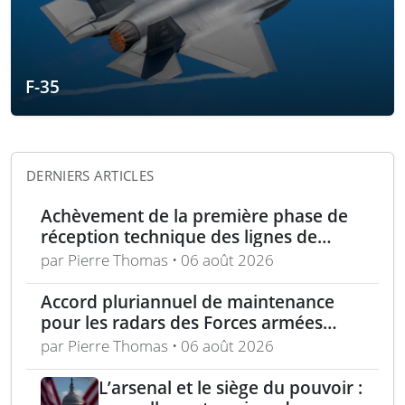
F-35
DERNIERS ARTICLES
Achèvement de la première phase de
réception technique des lignes de
production d’armement gros calibre
par Pierre Thomas • 06 août 2026
Accord pluriannuel de maintenance
pour les radars des Forces armées
polonaises
par Pierre Thomas • 06 août 2026
L’arsenal et le siège du pouvoir :