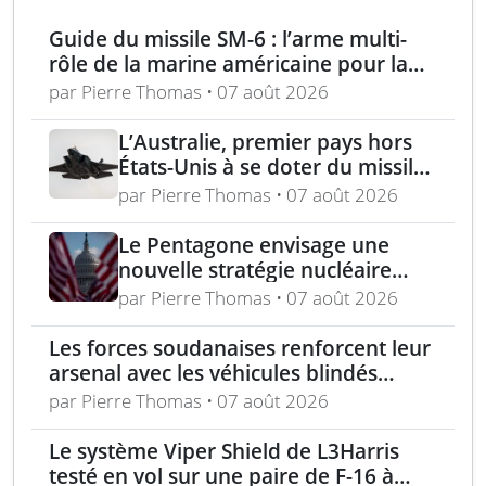
Guide du missile SM-6 : l’arme multi-
rôle de la marine américaine pour la
guerre moderne
par Pierre Thomas • 07 août 2026
L’Australie, premier pays hors
États-Unis à se doter du missile
AIM-260 JATM
par Pierre Thomas • 07 août 2026
Le Pentagone envisage une
nouvelle stratégie nucléaire
pour dissuader les conflits
par Pierre Thomas • 07 août 2026
régionaux
Les forces soudanaises renforcent leur
arsenal avec les véhicules blindés
Mohafiz pakistanais
par Pierre Thomas • 07 août 2026
Le système Viper Shield de L3Harris
testé en vol sur une paire de F-16 à