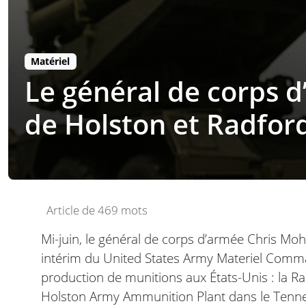
Matériel
Le général de corps d
de Holston et Radfor
Article de 469 mots
Mi-juin, le général de corps d’armée Chris 
intérim du United States Army Materiel Comman
production de munitions aux États-Unis : la R
Holston Army Ammunition Plant dans le Tenn