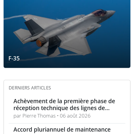
F-35
DERNIERS ARTICLES
Achèvement de la première phase de
réception technique des lignes de
production d’armement gros calibre
par Pierre Thomas • 06 août 2026
Accord pluriannuel de maintenance