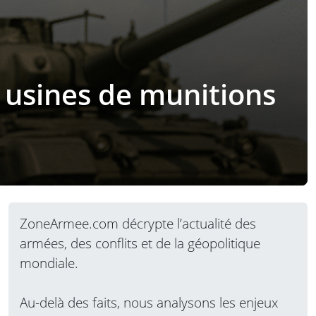
s usines de munitions
ZoneArmee.com décrypte l’actualité des
armées, des conflits et de la géopolitique
mondiale.
Au-delà des faits, nous analysons les enjeux