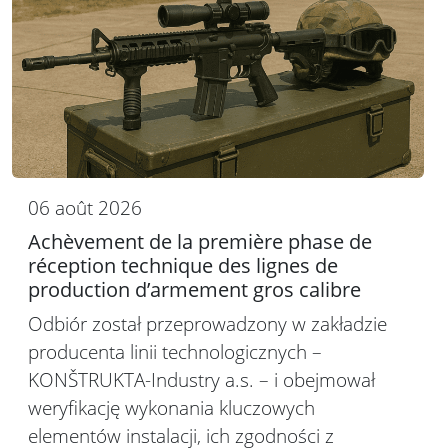
06 août 2026
Achèvement de la première phase de
réception technique des lignes de
production d’armement gros calibre
Odbiór został przeprowadzony w zakładzie
producenta linii technologicznych –
KONŠTRUKTA-Industry a.s. – i obejmował
weryfikację wykonania kluczowych
elementów instalacji, ich zgodności z