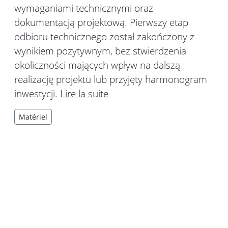
wymaganiami technicznymi oraz
dokumentacją projektową. Pierwszy etap
odbioru technicznego został zakończony z
wynikiem pozytywnym, bez stwierdzenia
okoliczności mających wpływ na dalszą
realizację projektu lub przyjęty harmonogram
inwestycji.
Lire la suite
Matériel