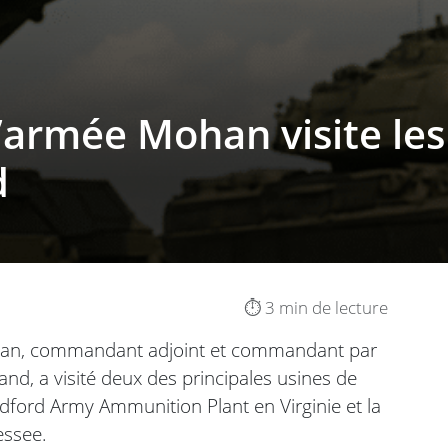
’armée Mohan visite le
d
⏱️ 3 min de lecture
Mohan, commandant adjoint et commandant par
d, a visité deux des principales usines de
adford Army Ammunition Plant en Virginie et la
essee.