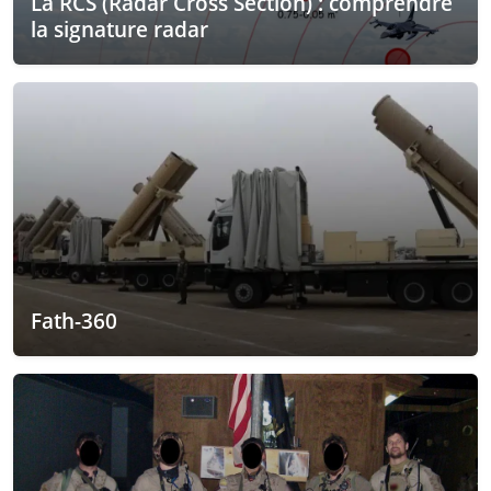
La RCS (Radar Cross Section) : comprendre
la signature radar
Fath-360