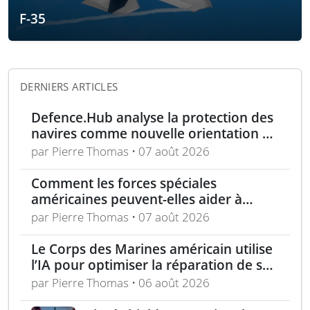
F-35
DERNIERS ARTICLES
Defence.Hub analyse la protection des
navires comme nouvelle orientation du
système MACS
par Pierre Thomas • 07 août 2026
Comment les forces spéciales
américaines peuvent-elles aider à
repousser la Chine à Taïwan ?
par Pierre Thomas • 07 août 2026
Le Corps des Marines américain utilise
l’IA pour optimiser la réparation de ses
équipements
par Pierre Thomas • 06 août 2026