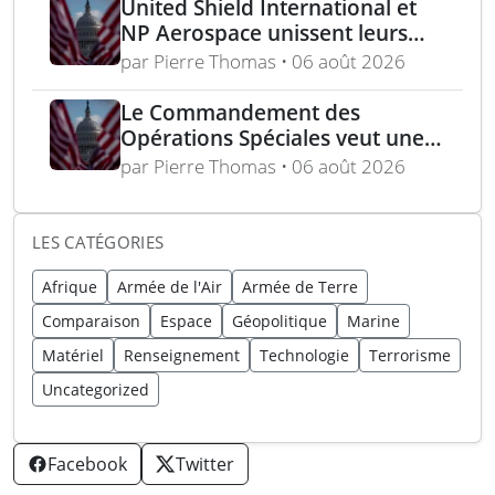
United Shield International et
NP Aerospace unissent leurs
forces pour renforcer le soutien
par Pierre Thomas • 06 août 2026
aux équipes américaines de
déminage
Le Commandement des
Opérations Spéciales veut une
mitrailleuse 5,56 mm de 4,5 kg
par Pierre Thomas • 06 août 2026
LES CATÉGORIES
Afrique
Armée de l'Air
Armée de Terre
Comparaison
Espace
Géopolitique
Marine
Matériel
Renseignement
Technologie
Terrorisme
Uncategorized
Facebook
Twitter