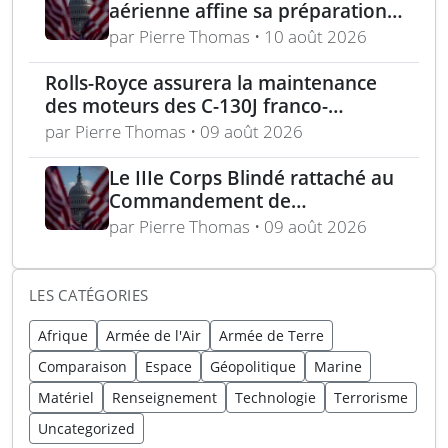
aérienne affine sa préparation
en terrain jungle
par Pierre Thomas • 10 août 2026
Rolls-Royce assurera la maintenance
des moteurs des C-130J franco-
allemands jusqu’en 2030
par Pierre Thomas • 09 août 2026
Le IIIe Corps Blindé rattaché au
Commandement de
l’Hémisphère Ouest dans le
par Pierre Thomas • 09 août 2026
cadre d’une réorganisation
LES CATÉGORIES
Afrique
Armée de l'Air
Armée de Terre
Comparaison
Espace
Géopolitique
Marine
Matériel
Renseignement
Technologie
Terrorisme
Uncategorized