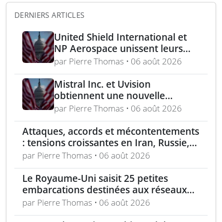
DERNIERS ARTICLES
United Shield International et
NP Aerospace unissent leurs
forces pour renforcer le soutien
par Pierre Thomas • 06 août 2026
aux équipes américaines de
déminage
Mistral Inc. et Uvision
obtiennent une nouvelle
commande pour le programme
par Pierre Thomas • 06 août 2026
US Army Lethal Unmanned
Systems
Attaques, accords et mécontentements
: tensions croissantes en Iran, Russie,
Chine, Corée du Nord et jihadistes
par Pierre Thomas • 06 août 2026
Le Royaume-Uni saisit 25 petites
embarcations destinées aux réseaux
de passeurs pour la Manche
par Pierre Thomas • 06 août 2026