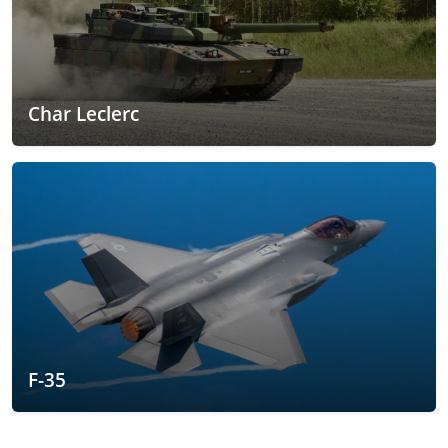
Char Leclerc
F-35