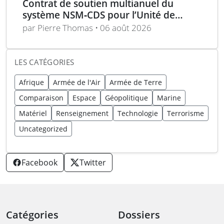
Contrat de soutien multianuel du
système NSM‑CDS pour l’Unité de
missiles navals polonaise
par Pierre Thomas • 06 août 2026
LES CATÉGORIES
Afrique
Armée de l'Air
Armée de Terre
Comparaison
Espace
Géopolitique
Marine
Matériel
Renseignement
Technologie
Terrorisme
Uncategorized
Facebook
Twitter
Catégories
Dossiers