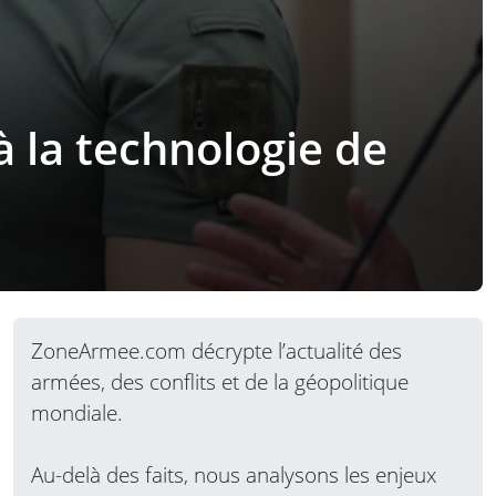
à la technologie de
ZoneArmee.com décrypte l’actualité des
armées, des conflits et de la géopolitique
mondiale.
Au-delà des faits, nous analysons les enjeux