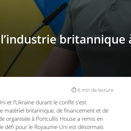
l’industrie britannique 
⏱️ 6 min de lecture
i et l’Ukraine durant le conflit s’est
de matériel britannique, de financement et de
de organisée à Portcullis House a remis en
able défi pour le Royaume-Uni est désormais