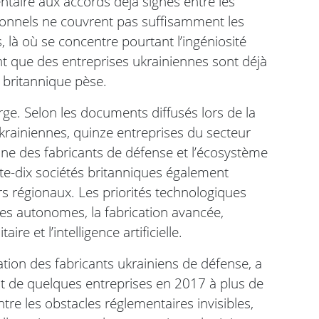
taire aux accords déjà signés entre les
tionnels ne couvrent pas suffisamment les
 là où se concentre pourtant l’ingéniosité
nant que des entreprises ukrainiennes sont déjà
n britannique pèse.
erge. Selon les documents diffusés lors de la
ukrainiennes, quinze entreprises du secteur
enne des fabricants de défense et l’écosystème
nte-dix sociétés britanniques également
rs régionaux. Les priorités technologiques
es autonomes, la fabrication avancée,
ire et l’intelligence artificielle.
ation des fabricants ukrainiens de défense, a
ant de quelques entreprises en 2017 à plus de
ntre les obstacles réglementaires invisibles,