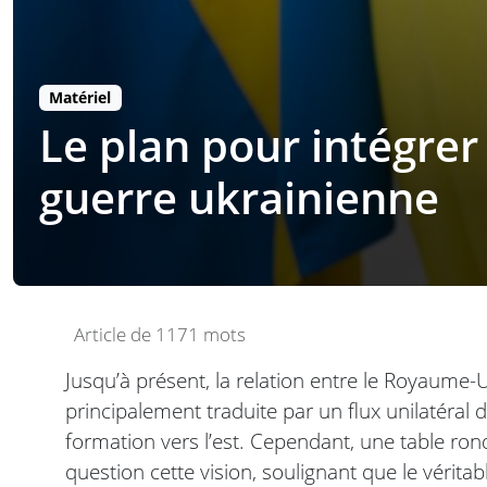
Matériel
Le plan pour intégrer 
guerre ukrainienne
Article de 1171 mots
Jusqu’à présent, la relation entre le Royaume-Un
principalement traduite par un flux unilatéral 
formation vers l’est. Cependant, une table ron
question cette vision, soulignant que le vérit