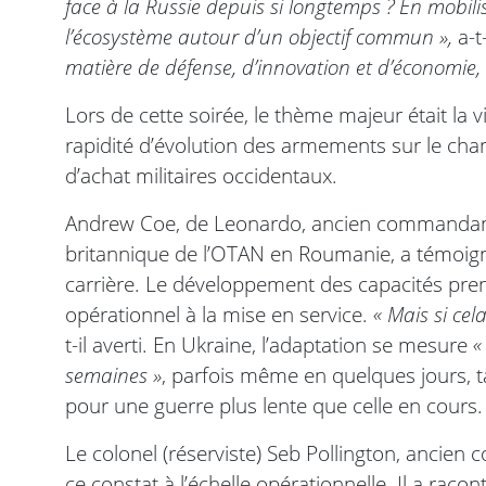
face à la Russie depuis si longtemps ? En mobilisa
l’écosystème autour d’un objectif commun »,
a-t
matière de défense, d’innovation et d’économie, 
Lors de cette soirée, le thème majeur était la vi
rapidité d’évolution des armements sur le cham
d’achat militaires occidentaux.
Andrew Coe, de Leonardo, ancien commandant
britannique de l’OTAN en Roumanie, a témoigné 
carrière. Le développement des capacités pren
opérationnel à la mise en service.
« Mais si cel
t-il averti. En Ukraine, l’adaptation se mesure
«
semaines »
, parfois même en quelques jours, 
pour une guerre plus lente que celle en cours.
Le colonel (réserviste) Seb Pollington, ancien
ce constat à l’échelle opérationnelle. Il a raco