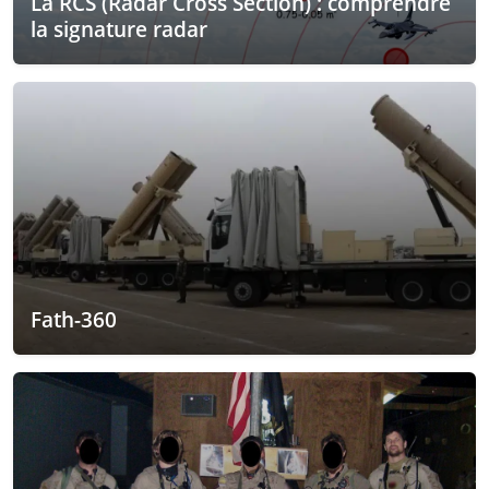
La RCS (Radar Cross Section) : comprendre
la signature radar
Fath-360