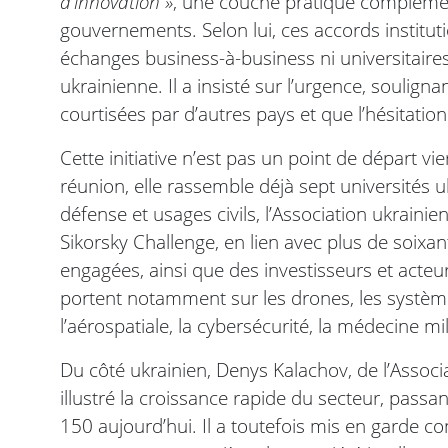
d’innovation »
, une couche pratique complémen
gouvernements. Selon lui, ces accords institu
échanges business-à-business ni universitaires,
ukrainienne. Il a insisté sur l’urgence, soulig
courtisées par d’autres pays et que l’hésitatio
Cette initiative n’est pas un point de départ vi
réunion, elle rassemble déjà sept universités 
défense et usages civils, l’Association ukraini
Sikorsky Challenge, en lien avec plus de soixa
engagées, ainsi que des investisseurs et acteu
portent notamment sur les drones, les systèm
l’aérospatiale, la cybersécurité, la médecine milita
Du côté ukrainien, Denys Kalachov, de l’Associ
illustré la croissance rapide du secteur, pass
150 aujourd’hui. Il a toutefois mis en garde co