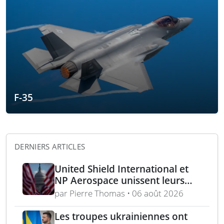
F-35
DERNIERS ARTICLES
United Shield International et
NP Aerospace unissent leurs
forces pour renforcer le soutien
par Pierre Thomas • 06 août 2026
aux équipes américaines de
déminage
Les troupes ukrainiennes ont