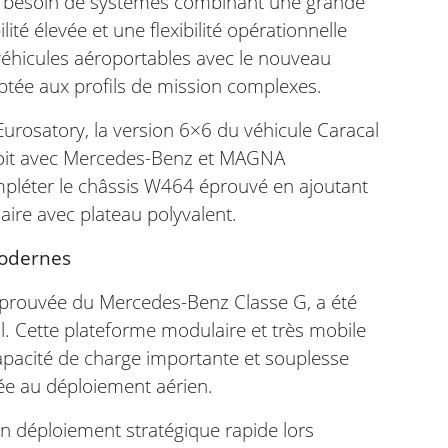
s ont besoin de systèmes combinant une grande
té élevée et une flexibilité opérationnelle
éhicules aéroportables avec le nouveau
tée aux profils de mission complexes.
Eurosatory, la version 6×6 du véhicule Caracal
troit avec Mercedes-Benz et MAGNA
ompléter le châssis W464 éprouvé en ajoutant
aire avec plateau polyvalent.
modernes
t éprouvée du Mercedes-Benz Classe G, a été
ll. Cette plateforme modulaire et très mobile
 capacité de charge importante et souplesse
tée au déploiement aérien.
n déploiement stratégique rapide lors