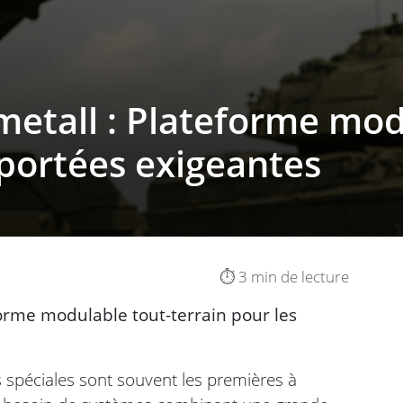
etall : Plateforme modu
portées exigeantes
⏱️ 3 min de lecture
orme modulable tout-terrain pour les
s spéciales sont souvent les premières à