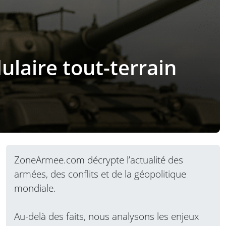
laire tout-terrain
ZoneArmee.com décrypte l’actualité des
armées, des conflits et de la géopolitique
mondiale.
Au-delà des faits, nous analysons les enjeux