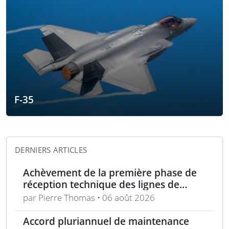
F-35
DERNIERS ARTICLES
Achèvement de la première phase de
réception technique des lignes de
production d’armement gros calibre
par Pierre Thomas • 06 août 2026
Accord pluriannuel de maintenance