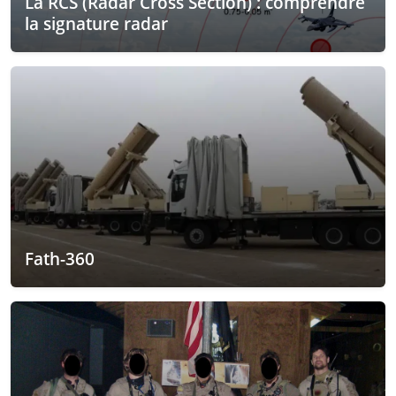
La RCS (Radar Cross Section) : comprendre
la signature radar
Fath-360