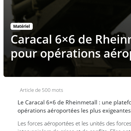
Matériel
Caracal 6×6 de Rheinm
pour opérations aéro
Article de 500 mots
Le Caracal 6×6 de Rheinmetall : une platef
opérations aéroportées les plus exigeantes
Les forces aéroportées et les unités des force