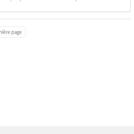
ion symbolise une avancée majeure dans le
ement aéroporté de systèmes navals autonomes.
s d’une série de tests, le véhicule sans pilote K3
, développé…
Lire la suite
nière page