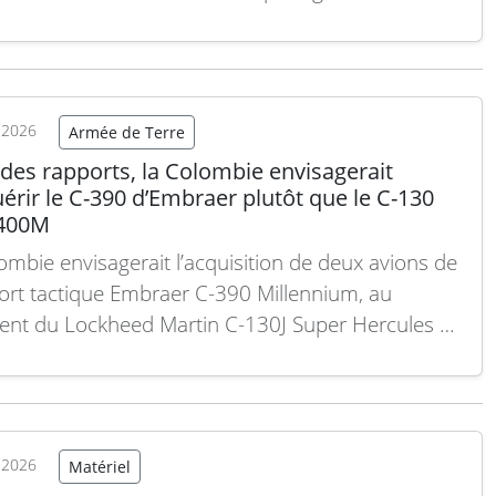
teropérabilité entre les avions militaires européens.
ué par l’Organisation de Coopération en matière
ment (OCCAr), cet accord soutient le programme
2, qui vise à déployer…
Lire la suite
t 2026
Armée de Terre
des rapports, la Colombie envisagerait
érir le C-390 d’Embraer plutôt que le C-130
A400M
ombie envisagerait l’acquisition de deux avions de
ort tactique Embraer C-390 Millennium, au
ent du Lockheed Martin C-130J Super Hercules et
irbus A400M. Cette décision, dictée en haut lieu,
remplacer en urgence la flotte vieillissante de C-
t à soutenir les opérations logistiques et
itaires sur…
Lire la suite
t 2026
Matériel