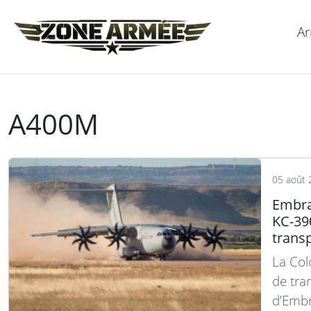
Ar
A400M
05 août 
Embra
KC-390
trans
La Col
de tra
d’Embr