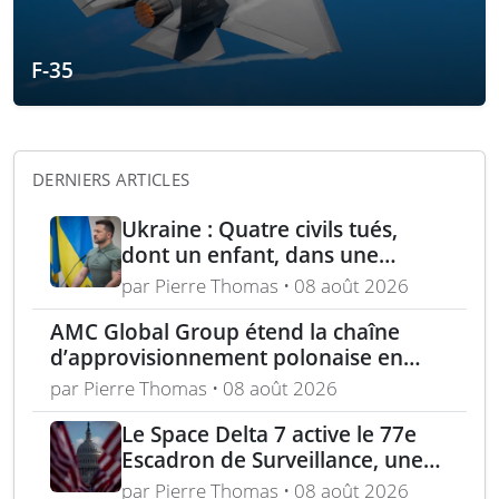
F-35
DERNIERS ARTICLES
Ukraine : Quatre civils tués,
dont un enfant, dans une
attaque russe par missile
par Pierre Thomas • 08 août 2026
balistique sur Kiev – Deux
AMC Global Group étend la chaîne
raffineries russes visées par
d’approvisionnement polonaise en
l’Ukraine
munitions de 155 mm
par Pierre Thomas • 08 août 2026
Le Space Delta 7 active le 77e
Escadron de Surveillance, une
nouvelle ère du suivi de cibles
par Pierre Thomas • 08 août 2026