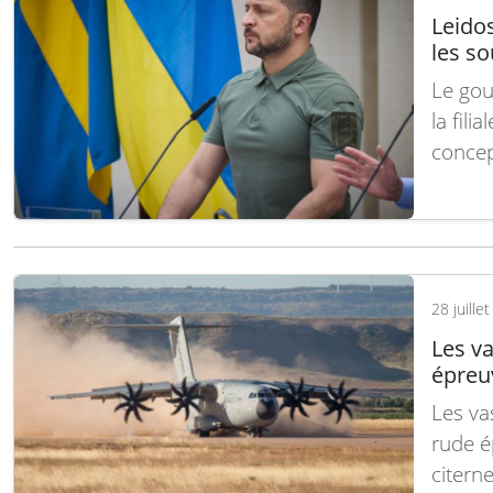
Leido
les so
Le gou
la fili
concep
destin
Virgini
AUKUS 
Lire la
28 juille
Les va
épreuv
Les va
rude ép
citerne