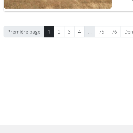
opérat
déploi
Au cour
SCOUT
Première page
1
2
3
4
…
75
76
Der