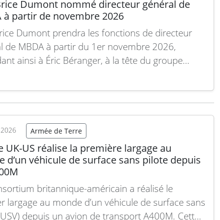
Brice Dumont nommé directeur général de
à partir de novembre 2026
rice Dumont prendra les fonctions de directeur
l de MBDA à partir du 1er novembre 2026,
ant ainsi à Éric Béranger, à la tête du groupe
 2019. Un processus de passation débutera en
e pour garantir une transition fluide. Jean-Brice
 possède une vaste expérience internationale
’industrie aéronautique…
Lire la suite
t 2026
Armée de Terre
e UK-US réalise la première largage au
 d’un véhicule de surface sans pilote depuis
400M
sortium britannique-américain a réalisé le
r largage au monde d’un véhicule de surface sans
 (USV) depuis un avion de transport A400M. Cette