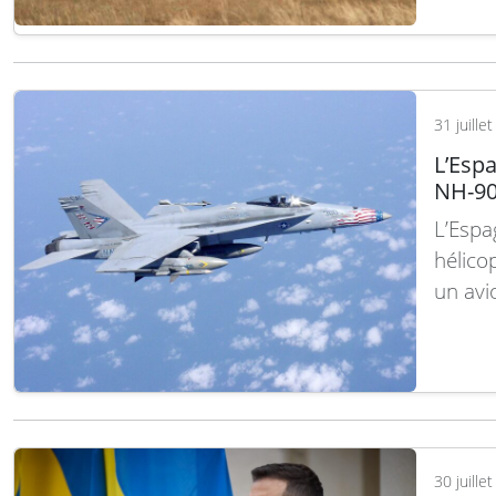
Cette 
impuls
majeur
années
31 juille
Mille
L’Espa
NH-90
L’Espa
hélico
un avi
personn
aérien
commun
une…
30 juille