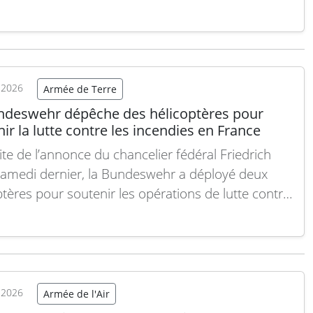
enne de services aériens d’urgence, alerte sur le
ue le continent n’est pas préparé à des saisons
ndies aussi longues et intenses. Son directeur
al…
Lire la suite
t 2026
Armée de Terre
ndeswehr dépêche des hélicoptères pour
ir la lutte contre les incendies en France
uite de l’annonce du chancelier fédéral Friedrich
amedi dernier, la Bundeswehr a déployé deux
ptères pour soutenir les opérations de lutte contre
cendies dans les zones forestières françaises
es par les feux. Un avion de transport A400M est
ent mobilisé pour acheminer du matériel, mais
 la suite
t 2026
Armée de l'Air