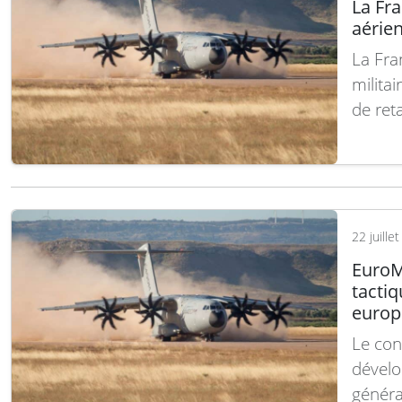
La Fr
aérien
La Fran
milita
de reta
incend
l’Inté
les mo
suite
22 juille
EuroM
tacti
europ
Le con
dévelo
généra