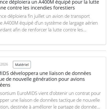
ance déploiera un A400M équipé pour la lutte
ne contre les incendies forestiers
ce déploiera fin juillet un avion de transport
ire A400M équipé d’un système de largage aérien
rdant afin de renforcer la lutte contre les
ies de forêt, ont annoncé jeudi les ministères de
rieur et des Armées. Ce dispositif viendra compléter
yens actuels d’extinction en intervenant «…
Lire la
t 2026
Matériel
IDS développera une liaison de données
que de nouvelle génération pour avions
éens
sortium EuroMIDS vient d’obtenir un contrat pour
pper une liaison de données tactique de nouvelle
tion, destinée à améliorer le partage de données