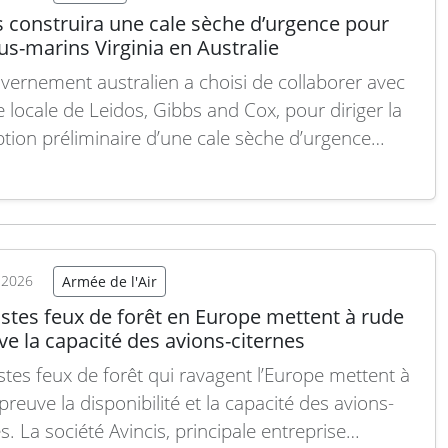
s construira une cale sèche d’urgence pour
us-marins Virginia en Australie
vernement australien a choisi de collaborer avec
ale locale de Leidos, Gibbs and Cox, pour diriger la
tion préliminaire d’une cale sèche d’urgence
ée à accueillir ses futurs sous-marins de classe
a, dans le cadre du pacte de sécurité trilatéral
avec le Royaume-Uni et les États-Unis. Cette…
 suite
t 2026
Armée de l'Air
stes feux de forêt en Europe mettent à rude
e la capacité des avions-citernes
stes feux de forêt qui ravagent l’Europe mettent à
reuve la disponibilité et la capacité des avions-
s. La société Avincis, principale entreprise