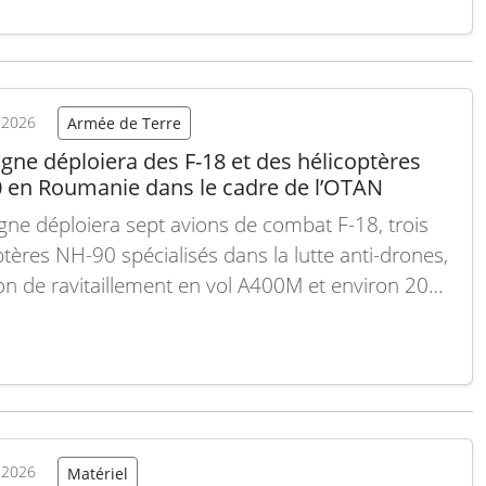
commande s’inscrit dans une dynamique récente
ée par des enjeux stratégiques et sécuritaires
s. Si la Colombie était pressentie depuis plusieurs
 comme un futur utilisateur du KC-390
t 2026
Armée de Terre
nnium,…
Lire la suite
gne déploiera des F-18 et des hélicoptères
 en Roumanie dans le cadre de l’OTAN
gne déploiera sept avions de combat F-18, trois
ptères NH-90 spécialisés dans la lutte anti-drones,
on de ravitaillement en vol A400M et environ 200
els de l’armée de l’Air et de l’Espace à la base
ne roumaine Mihail Kogălniceanu, selon un
iqué de l’OTAN. Ce déploiement s’inscrit dans
Lire la suite
t 2026
Matériel