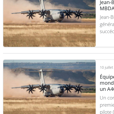
Jean-
MBDA 
Jean-B
généra
succéd
depuis
octobr
Dumont
dans l
10 juille
Équip
monde
un A
Un con
premie
pilote