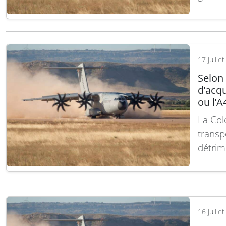
et l’in
Attrib
d’Arme
EMIDS-
17 juille
Selon 
d’acqu
ou l’
La Col
transp
détrim
de l’A
vise à 
130H e
human
16 juille