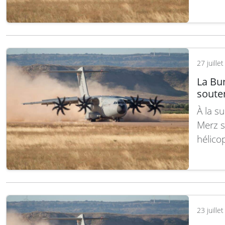
europé
fait q
d’ince
génér
27 juille
La Bu
souten
À la s
Merz s
hélico
les in
touché
égalem
il…
Lire
23 juille