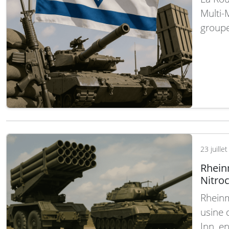
Multi-
groupe
son es
rappor
le cad
Rouman
23 juille
Rhein
Nitro
Rheinm
usine 
Inn, en