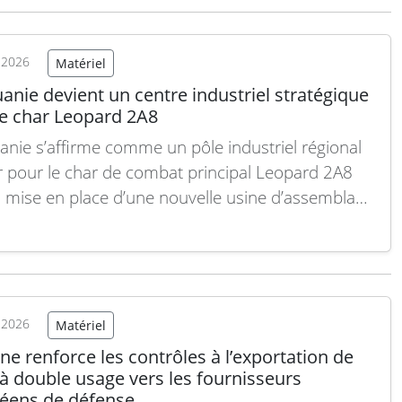
t 2026
Matériel
uanie devient un centre industriel stratégique
le char Leopard 2A8
uanie s’affirme comme un pôle industriel régional
 pour le char de combat principal Leopard 2A8
a mise en place d’une nouvelle usine d’assemblage
maintenance à Kaunas. Cette initiative renforce la
té de l’OTAN à soutenir ses forces blindées
s sur son flanc oriental. Annoncé par…
Lire la suite
t 2026
Matériel
ne renforce les contrôles à l’exportation de
à double usage vers les fournisseurs
éens de défense