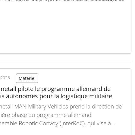
 visant à renforcer sa capacité de production
e secteur des munitions. Située en Bavière, cette
« cutting-edge » permettra d’augmenter
icativement…
Lire la suite
t 2026
Matériel
metall pilote le programme allemand de
s autonomes pour la logistique militaire
etall MAN Military Vehicles prend la direction de
nière phase du programme allemand
perable Robotic Convoy (InterRoC), qui vise à
pper des technologies logistiques militaires