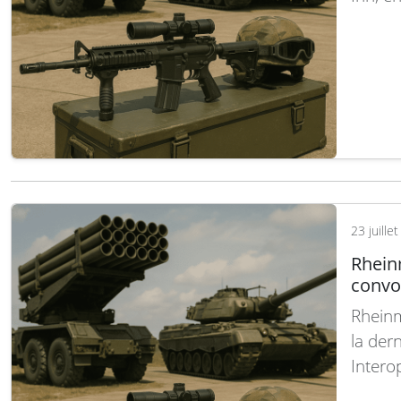
groupe
dans l
usine 
signif
23 juille
Rhein
convoi
Rheinm
la der
Intero
dévelo