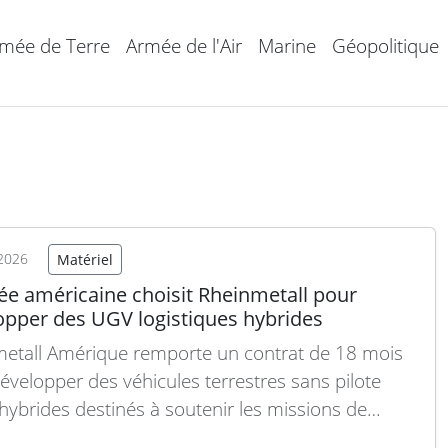
mée de Terre
Armée de l'Air
Marine
Géopolitique
2026
Matériel
ée américaine choisit Rheinmetall pour
opper des UGV logistiques hybrides
etall Amérique remporte un contrat de 18 mois
évelopper des véhicules terrestres sans pilote
hybrides destinés à soutenir les missions de
illement tactique en première ligne de l’Armée