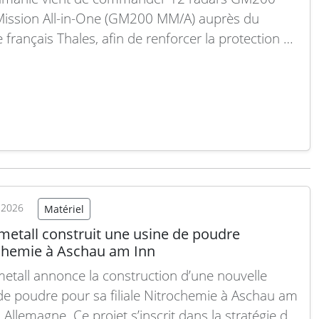
Mission All-in-One (GM200 MM/A) auprès du
 français Thales, afin de renforcer la protection de
pace aérien face à des incursions de drones
tées récemment. Cette acquisition, conclue dans
re d’un accord gouvernemental bilatéral entre la
ie et la France,…
Lire la suite
t 2026
Matériel
metall construit une usine de poudre
chemie à Aschau am Inn
etall annonce la construction d’une nouvelle
de poudre pour sa filiale Nitrochemie à Aschau am
 Allemagne. Ce projet s’inscrit dans la stratégie du