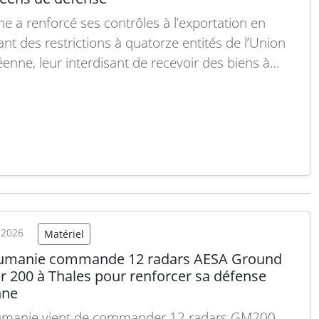
ne a renforcé ses contrôles à l’exportation en
nt des restrictions à quatorze entités de l’Union
enne, leur interdisant de recevoir des biens à
 usage d’origine chinoise. Parmi les organisations
es à cette liste figurent le constructeur allemand
ense Rheinmetall ainsi que la société polonaise de
nique…
Lire la suite
t 2026
Matériel
umanie commande 12 radars AESA Ground
r 200 à Thales pour renforcer sa défense
nne
umanie vient de commander 12 radars GM200