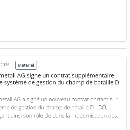
mes. Cette initiative s’inscrit dans une démarche
e de la Bundeswehr pour intégrer l’intelligence
ielle et l’automatisation afin d’améliorer la
ique de terrain tout…
Lire la suite
t 2026
Matériel
metall AG signe un contrat supplémentaire
le système de gestion du champ de bataille D-
etall AG a signé un nouveau contrat portant sur
tème de gestion du champ de bataille D-LBO,
çant ainsi son rôle clé dans la modernisation des
tés militaires numériques. Ce contrat