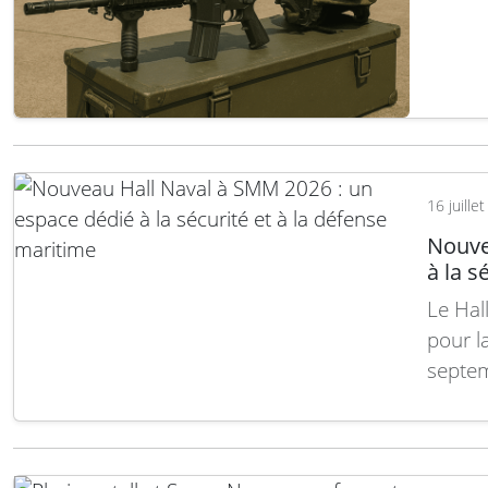
supplé
forces
(Digit
16 juille
Nouve
à la s
Le Hal
pour l
septem
offre 
l’inau
entièr