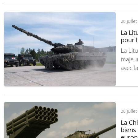
28 juille
La Lit
pour 
La Lit
majeur
avec l
et de 
capaci
lourde
28 juille
La Chi
biens 
europ