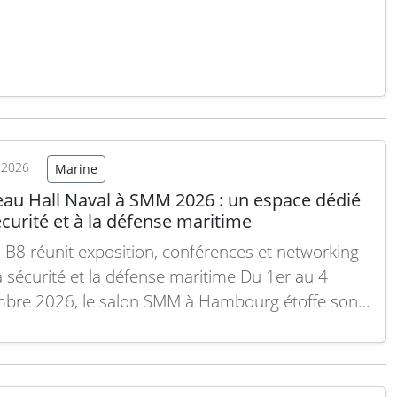
mentaire témoigne de la confiance continue des
 armées dans ce système avancé. Le D-LBO
ales Führungsinformations- und…
Lire la suite
t 2026
Marine
au Hall Naval à SMM 2026 : un espace dédié
écurité et à la défense maritime
l B8 réunit exposition, conférences et networking
a sécurité et la défense maritime Du 1er au 4
bre 2026, le salon SMM à Hambourg étoffe son
dédiée à la sécurité et à la défense maritime avec
guration du Hall Naval, un espace d’exposition
ement consacré à ce…
Lire la suite