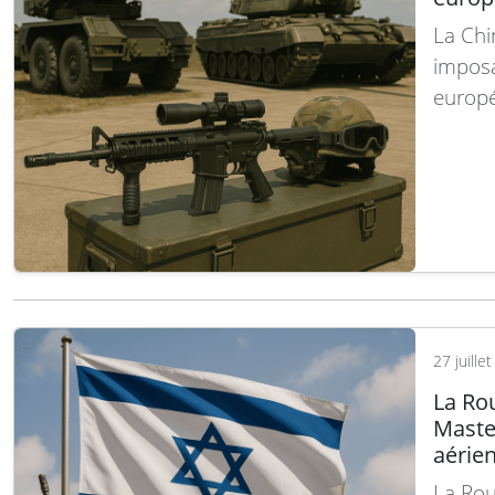
La Chi
imposa
europé
double
ajouté
de déf
photo
27 juille
La Ro
Maste
aérie
La Ro