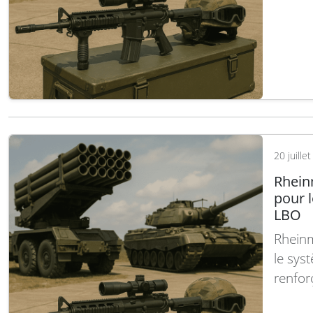
autono
global
artific
logist
20 juille
Rhein
pour 
LBO
Rheinm
le sys
renfor
capaci