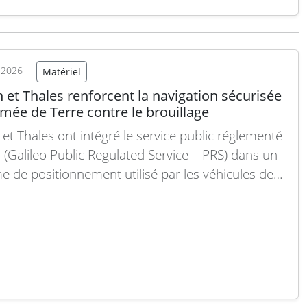
aine. Ce projet vise à concevoir des plateformes
ques capables de transporter des cargaisons
aux troupes déployées en avant, réduisant…
Lire la
t 2026
Matériel
 et Thales renforcent la navigation sécurisée
rmée de Terre contre le brouillage
 et Thales ont intégré le service public réglementé
o (Galileo Public Regulated Service – PRS) dans un
e de positionnement utilisé par les véhicules de
e de Terre française. Cette évolution renforce la
té et la résistance des systèmes de navigation face
naces de guerre électronique telles que…
Lire la