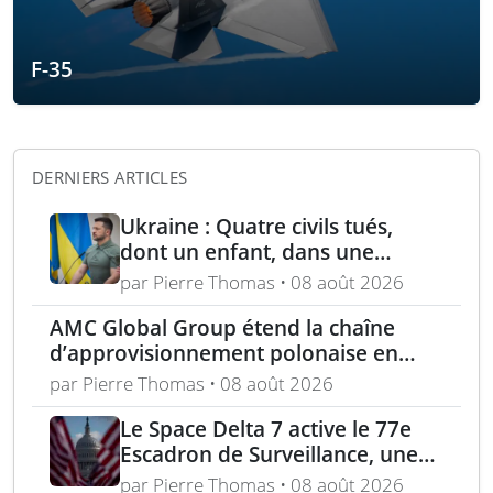
F-35
DERNIERS ARTICLES
Ukraine : Quatre civils tués,
dont un enfant, dans une
attaque russe par missile
par Pierre Thomas • 08 août 2026
balistique sur Kiev – Deux
AMC Global Group étend la chaîne
raffineries russes visées par
d’approvisionnement polonaise en
l’Ukraine
munitions de 155 mm
par Pierre Thomas • 08 août 2026
Le Space Delta 7 active le 77e
Escadron de Surveillance, une
nouvelle ère du suivi de cibles
par Pierre Thomas • 08 août 2026