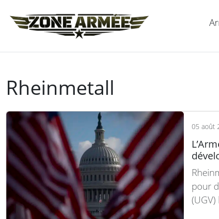
Ar
Rheinmetall
05 août 
L’Arm
dével
Rheinm
pour d
(UGV) 
ravita