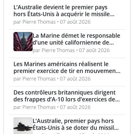
L’Australie devient le premier pays
hors États-Unis à acquérir le missile
AIM-260 JATM
par Pierre Thomas • 07 août 2026
La Marine démet le responsable
d’une unité californienne de
formation médicale
par Pierre Thomas • 07 août 2026
Les Marines américains réalisent le
premier exercice de tir en mouvement
avec tir de couverture à Okinawa
par Pierre Thomas • 07 août 2026
Des contrôleurs britanniques dirigent
des frappes d’A-10 lors d’exercices de
soutien aérien rapproché
par Pierre Thomas • 07 août 2026
L’Australie, premier pays hors
États-Unis à se doter du missile