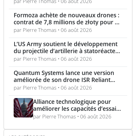
drones
par Pierre Thomas • 06 août 2026
Formoza achète de nouveaux drones :
contrat de 7,8 millions de złoty pour un
consortium polonais
par Pierre Thomas • 06 août 2026
L’US Army soutient le développement
du projectile d’artillerie à statoréacteur
150 km de Tiberius
par Pierre Thomas • 06 août 2026
Quantum Systems lance une version
améliorée de son drone ISR Reliant
avec plus de charge utile
par Pierre Thomas • 06 août 2026
Alliance technologique pour
améliorer les capacités d’essaim
de drones sur les plateformes
par Pierre Thomas • 06 août 2026
américaines