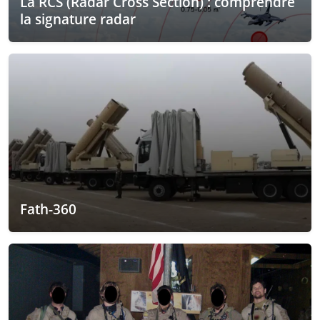
La RCS (Radar Cross Section) : comprendre
la signature radar
Fath-360