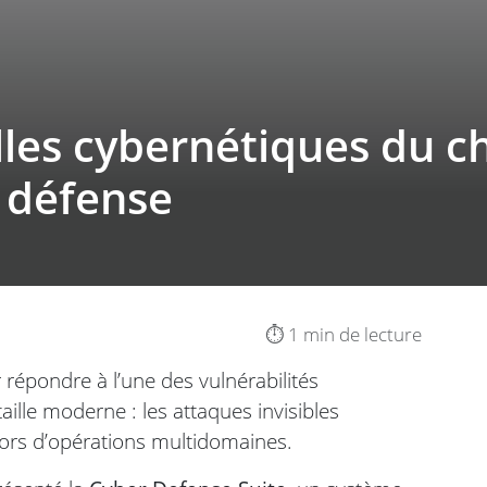
illes cybernétiques du c
e défense
⏱️ 1 min de lecture
répondre à l’une des vulnérabilités
ille moderne : les attaques invisibles
lors d’opérations multidomaines.