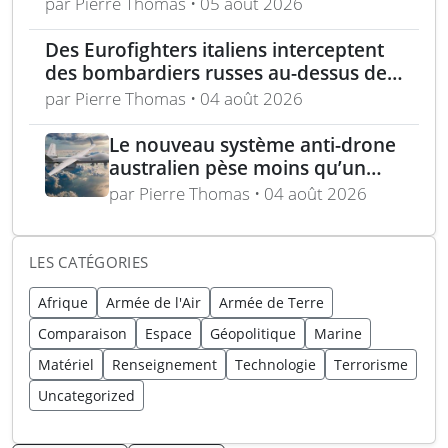
communications satellitaires militaires
par Pierre Thomas • 05 août 2026
dans l’Arctique
Des Eurofighters italiens interceptent
des bombardiers russes au-dessus de
la mer Baltique
par Pierre Thomas • 04 août 2026
Le nouveau système anti-drone
australien pèse moins qu’un
fusil et se tient d’une main
par Pierre Thomas • 04 août 2026
LES CATÉGORIES
Afrique
Armée de l'Air
Armée de Terre
Comparaison
Espace
Géopolitique
Marine
Matériel
Renseignement
Technologie
Terrorisme
Uncategorized