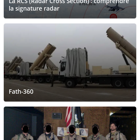
La RCS (Radar Cross Section) : comprendre
la signature radar
Fath-360