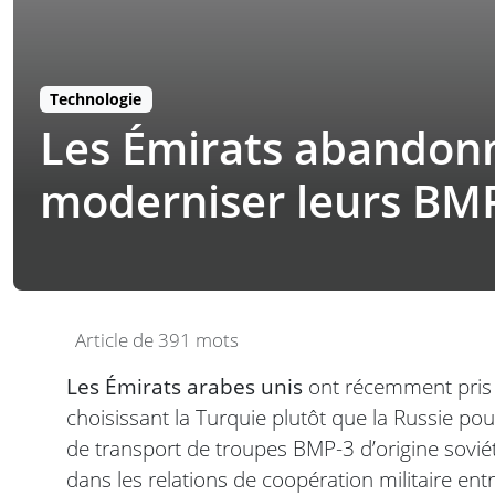
Technologie
Les Émirats abandonne
moderniser leurs BMP
Article de 391 mots
Les Émirats arabes unis
ont récemment pris 
choisissant la Turquie plutôt que la Russie po
de transport de troupes BMP-3 d’origine sovié
dans les relations de coopération militaire entr