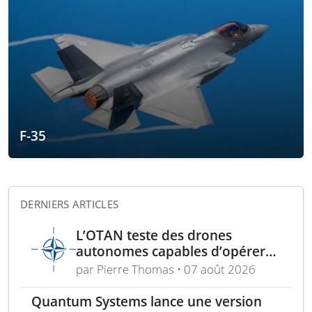
F-35
DERNIERS ARTICLES
L’OTAN teste des drones
autonomes capables d’opérer
sans GPS pour mission de
par Pierre Thomas • 07 août 2026
sécurité
Quantum Systems lance une version