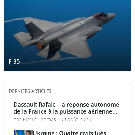
F-35
DERNIERS ARTICLES
Dassault Rafale : la réponse autonome
de la France à la puissance aérienne
moderne
par Pierre Thomas • 08 août 2026
Ukraine : Quatre civils tués,