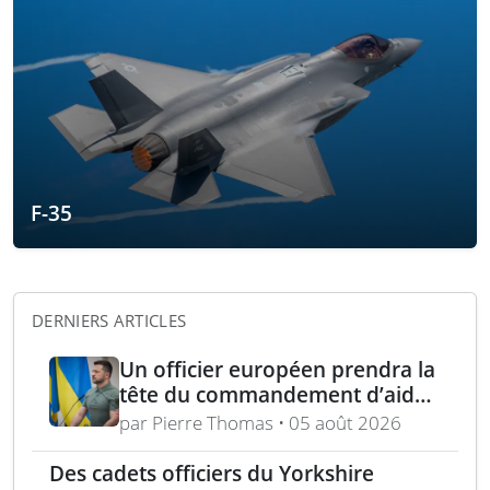
F-35
DERNIERS ARTICLES
Un officier européen prendra la
tête du commandement d’aide
militaire à l’Ukraine d’ici un an
par Pierre Thomas • 05 août 2026
Des cadets officiers du Yorkshire