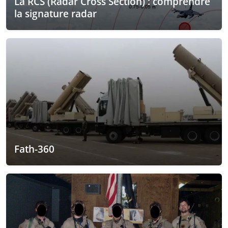
La RCS (Radar Cross Section) : comprendre
la signature radar
Fath-360