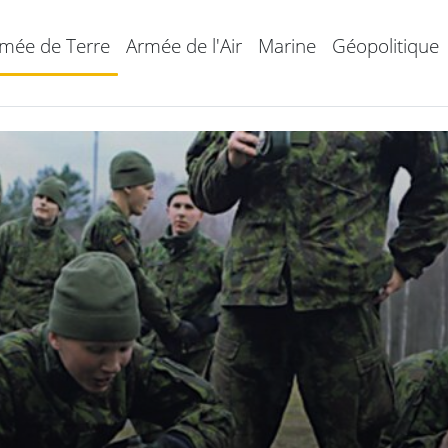
mée de Terre
Armée de l'Air
Marine
Géopolitique