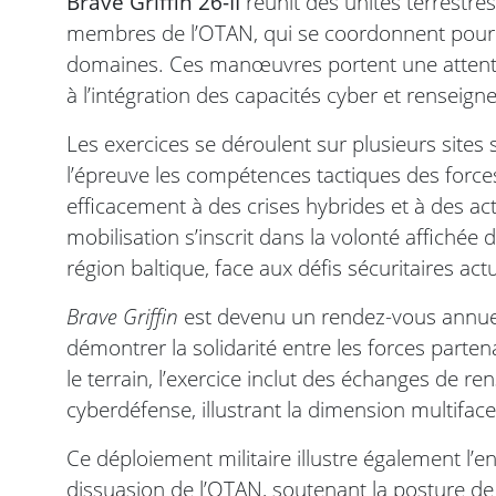
Brave Griffin 26-II
réunit des unités terrestres
membres de l’OTAN, qui se coordonnent pour 
domaines. Ces manœuvres portent une attention
à l’intégration des capacités cyber et rensei
Les exercices se déroulent sur plusieurs sites s
l’épreuve les compétences tactiques des force
efficacement à des crises hybrides et à des ac
mobilisation s’inscrit dans la volonté affichée d
région baltique, face aux défis sécuritaires actu
Brave Griffin
est devenu un rendez-vous annuel 
démontrer la solidarité entre les forces parte
le terrain, l’exercice inclut des échanges de 
cyberdéfense, illustrant la dimension multifac
Ce déploiement militaire illustre également l’e
dissuasion de l’OTAN, soutenant la posture de