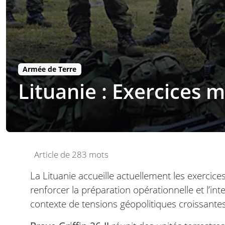
Armée de Terre
Lituanie : Exercices mi
Article de 283 mots
La Lituanie accueille actuellement les exercices 
renforcer la préparation opérationnelle et l’int
contexte de tensions géopolitiques croissantes