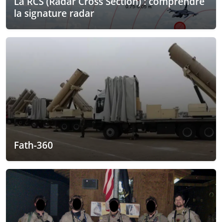
La RCS (Radar Cross Section) : comprendre
la signature radar
Fath-360