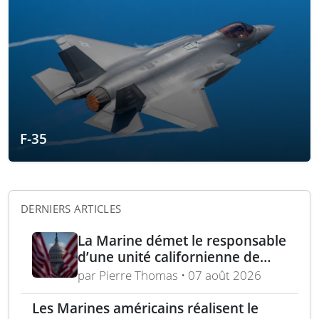
F-35
DERNIERS ARTICLES
La Marine démet le responsable
d’une unité californienne de
formation médicale
par Pierre Thomas • 07 août 2026
Les Marines américains réalisent le