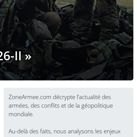
6-II »
ZoneArmee.com décrypte l’actualité des
armées, des conflits et de la géopolitique
mondiale.
Au-delà des faits, nous analysons les enjeux