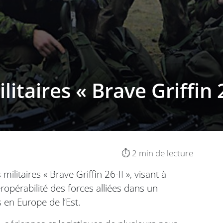
litaires « Brave Griffin 2
⏱️ 2 min de lecture
militaires « Brave Griffin 26-II », visant à
eropérabilité des forces alliées dans un
 en Europe de l’Est.