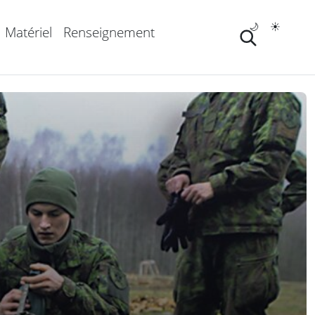
🌙
☀️
Matériel
Renseignement