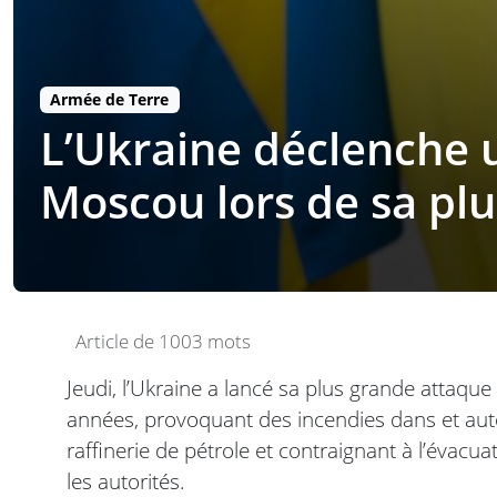
Armée de Terre
L’Ukraine déclenche u
Moscou lors de sa pl
Article de 1003 mots
Jeudi, l’Ukraine a lancé sa plus grande attaq
années, provoquant des incendies dans et auto
raffinerie de pétrole et contraignant à l’évacua
les autorités.