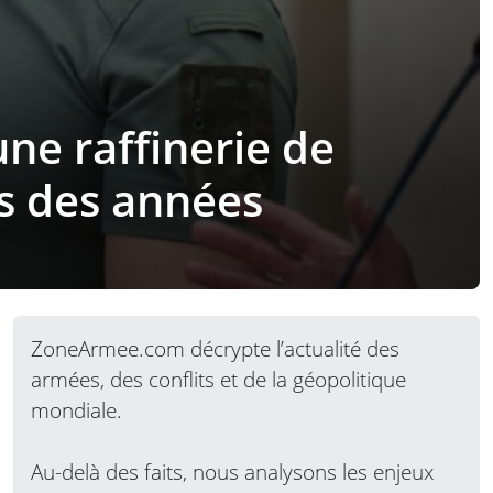
ne raffinerie de
s des années
ZoneArmee.com décrypte l’actualité des
armées, des conflits et de la géopolitique
mondiale.
Au-delà des faits, nous analysons les enjeux