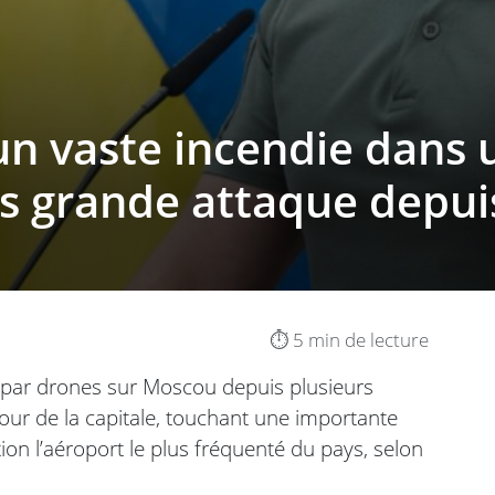
n vaste incendie dans u
us grande attaque depui
⏱️ 5 min de lecture
ue par drones sur Moscou depuis plusieurs
ur de la capitale, touchant une importante
tion l’aéroport le plus fréquenté du pays, selon