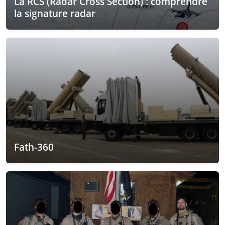
La RCS (Radar Cross Section) : comprendre
la signature radar
Fath-360