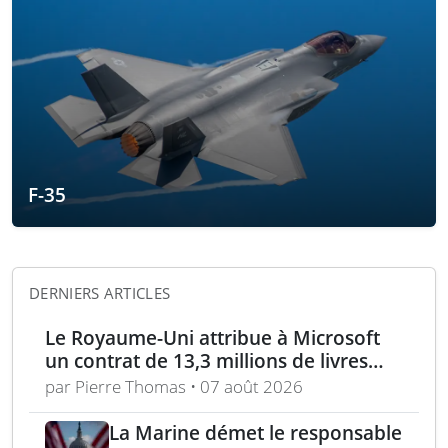
F-35
DERNIERS ARTICLES
Le Royaume-Uni attribue à Microsoft
un contrat de 13,3 millions de livres
pour l’analyse des menaces
par Pierre Thomas • 07 août 2026
La Marine démet le responsable