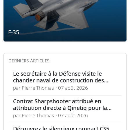
F-35
DERNIERS ARTICLES
Le secrétaire à la Défense visite le
chantier naval de construction des
frégates Type 31 à Rosyth
par Pierre Thomas • 07 août 2026
Contrat Sharpshooter attribué en
attribution directe à Qinetiq pour la
période 2026-2028
par Pierre Thomas • 07 août 2026
Découvrez le silencieux compact CS5