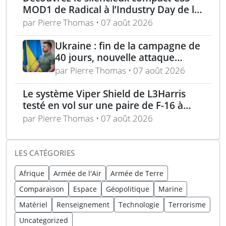
MOD1 de Radical à l’Industry Day de la
Marine la semaine prochaine
par Pierre Thomas • 07 août 2026
Ukraine : fin de la campagne de
40 jours, nouvelle attaque
contre Wildberries et
par Pierre Thomas • 07 août 2026
élimination d’un général russe à
Moscou
Le système Viper Shield de L3Harris
testé en vol sur une paire de F-16 à
Edwards AFB
par Pierre Thomas • 07 août 2026
LES CATÉGORIES
Afrique
Armée de l'Air
Armée de Terre
Comparaison
Espace
Géopolitique
Marine
Matériel
Renseignement
Technologie
Terrorisme
Uncategorized