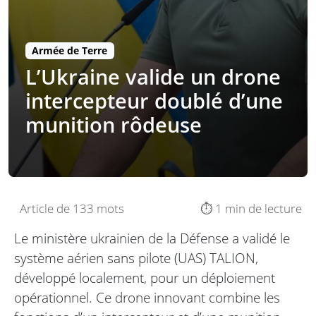
Armée de Terre
L’Ukraine valide un drone
intercepteur doublé d’une
munition rôdeuse
Article de 133 mots
⏱️ 1 min de lecture
Le ministère ukrainien de la Défense a validé le
système aérien sans pilote (UAS) TALION,
développé localement, pour un déploiement
opérationnel. Ce drone innovant combine les