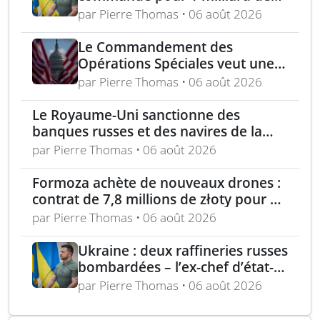
dollars lors de la première
par Pierre Thomas • 06 août 2026
année du marché Brave1
Le Commandement des
Opérations Spéciales veut une
mitrailleuse 5,56 mm de 4,5 kg
par Pierre Thomas • 06 août 2026
Le Royaume-Uni sanctionne des
banques russes et des navires de la
flotte fantôme liée à Moscou
par Pierre Thomas • 06 août 2026
Formoza achète de nouveaux drones :
contrat de 7,8 millions de złoty pour un
consortium polonais
par Pierre Thomas • 06 août 2026
Ukraine : deux raffineries russes
bombardées – l’ex-chef d’état-
major ukrainien juge l’OTAN
par Pierre Thomas • 06 août 2026
dépassée