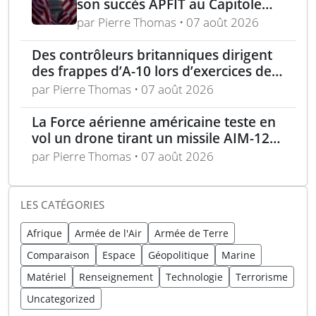
son succès APFIT au Capitole
devant le Congrès et le
par Pierre Thomas • 07 août 2026
Pentagone
Des contrôleurs britanniques dirigent
des frappes d’A-10 lors d’exercices de
soutien aérien rapproché
par Pierre Thomas • 07 août 2026
La Force aérienne américaine teste en
vol un drone tirant un missile AIM-120
en conditions réelles
par Pierre Thomas • 07 août 2026
LES CATÉGORIES
Afrique
Armée de l'Air
Armée de Terre
Comparaison
Espace
Géopolitique
Marine
Matériel
Renseignement
Technologie
Terrorisme
Uncategorized