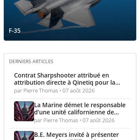
F-35
DERNIERS ARTICLES
Contrat Sharpshooter attribué en
attribution directe à Qinetiq pour la
période 2026-2028
par Pierre Thomas • 07 août 2026
La Marine démet le responsable
d’une unité californienne de
formation médicale
par Pierre Thomas • 07 août 2026
B.E. Meyers invité à présenter