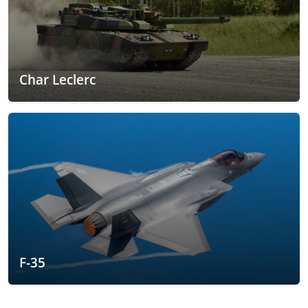
Char Leclerc
F-35