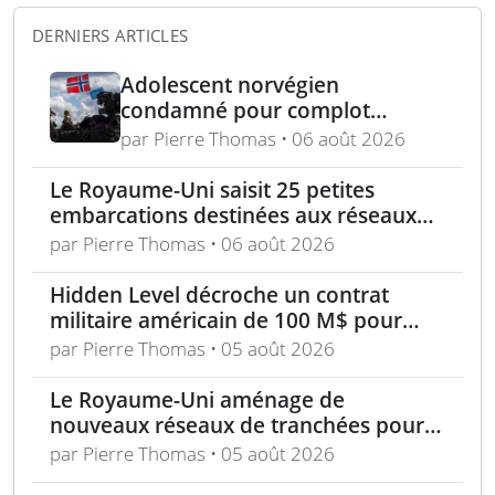
DERNIERS ARTICLES
Adolescent norvégien
condamné pour complot
d’assassinat au Royaume-Uni
par Pierre Thomas • 06 août 2026
avec armes et munitions
Le Royaume-Uni saisit 25 petites
embarcations destinées aux réseaux
de passeurs pour la Manche
par Pierre Thomas • 06 août 2026
Hidden Level décroche un contrat
militaire américain de 100 M$ pour
détection passive de drones
par Pierre Thomas • 05 août 2026
Le Royaume-Uni aménage de
nouveaux réseaux de tranchées pour
moderniser la formation militaire
par Pierre Thomas • 05 août 2026