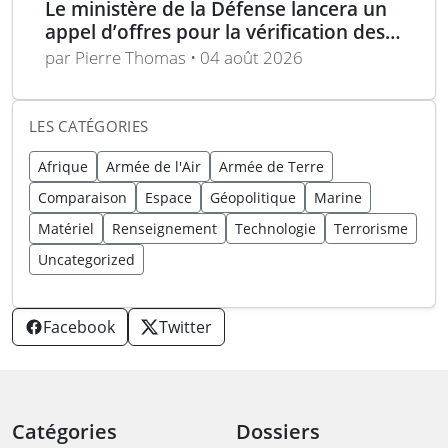
Le ministère de la Défense lancera un
appel d’offres pour la vérification des
pétroliers sur cinq ans
par Pierre Thomas • 04 août 2026
LES CATÉGORIES
Afrique
Armée de l'Air
Armée de Terre
Comparaison
Espace
Géopolitique
Marine
Matériel
Renseignement
Technologie
Terrorisme
Uncategorized
Facebook
Twitter
Catégories
Dossiers