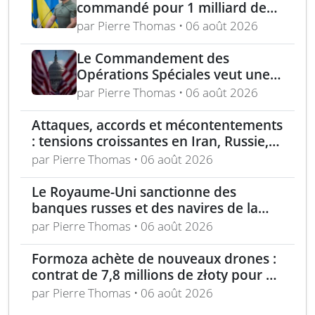
commandé pour 1 milliard de
dollars lors de la première
par Pierre Thomas • 06 août 2026
année du marché Brave1
Le Commandement des
Opérations Spéciales veut une
mitrailleuse 5,56 mm de 4,5 kg
par Pierre Thomas • 06 août 2026
Attaques, accords et mécontentements
: tensions croissantes en Iran, Russie,
Chine, Corée du Nord et jihadistes
par Pierre Thomas • 06 août 2026
Le Royaume-Uni sanctionne des
banques russes et des navires de la
flotte fantôme liée à Moscou
par Pierre Thomas • 06 août 2026
Formoza achète de nouveaux drones :
contrat de 7,8 millions de złoty pour un
consortium polonais
par Pierre Thomas • 06 août 2026