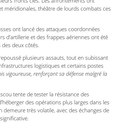
sieurs fronts clés. Les affrontements ont
et méridionales, théâtre de lourds combats ces
 russes ont lancé des attaques coordonnées
irs d’artillerie et des frappes aériennes ont été
 des deux côtés.
repoussé plusieurs assauts, tout en subissant
astructures logistiques et certains postes
ois vigoureuse, renforçant sa défense malgré la
scou tente de tester la résistance des
’héberger des opérations plus larges dans les
in demeure très volatile, avec des échanges de
ignificative.