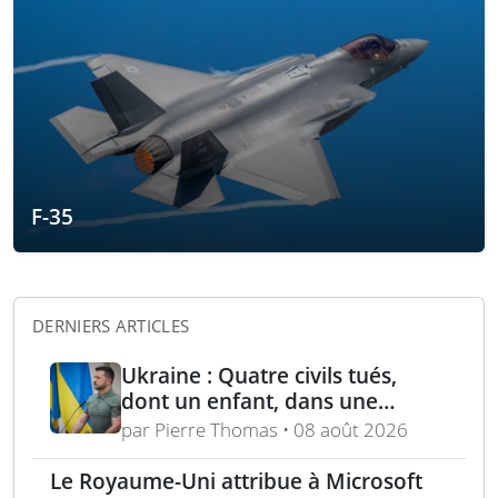
F-35
DERNIERS ARTICLES
Ukraine : Quatre civils tués,
dont un enfant, dans une
attaque russe par missile
par Pierre Thomas • 08 août 2026
balistique sur Kiev – Deux
raffineries russes visées par
Le Royaume-Uni attribue à Microsoft