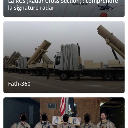
La RCS (Radar Cross Section) : comprendre
la signature radar
Fath-360