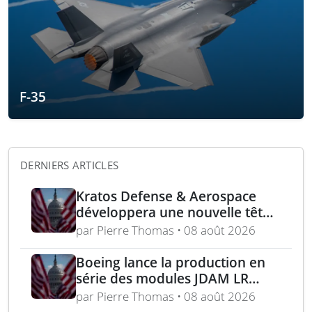
F-35
DERNIERS ARTICLES
Kratos Defense & Aerospace
développera une nouvelle tête
chercheuse pour les missiles
par Pierre Thomas • 08 août 2026
FGM-148 Javelin
Boeing lance la production en
série des modules JDAM LR
pour frappes de précision
par Pierre Thomas • 08 août 2026
longue portée