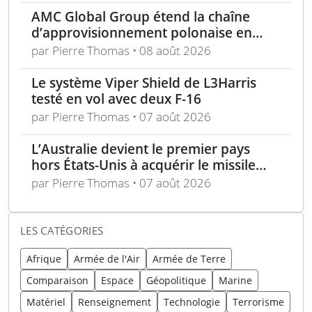
AMC Global Group étend la chaîne
d’approvisionnement polonaise en
munitions de 155 mm
par Pierre Thomas • 08 août 2026
Le système Viper Shield de L3Harris
testé en vol avec deux F-16
par Pierre Thomas • 07 août 2026
L’Australie devient le premier pays
hors États-Unis à acquérir le missile
AIM-260 JATM
par Pierre Thomas • 07 août 2026
LES CATÉGORIES
Afrique
Armée de l'Air
Armée de Terre
Comparaison
Espace
Géopolitique
Marine
Matériel
Renseignement
Technologie
Terrorisme