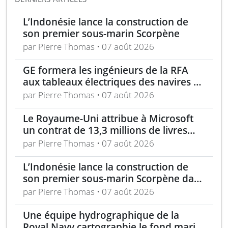
L’Indonésie lance la construction de
son premier sous-marin Scorpène
par Pierre Thomas • 07 août 2026
GE formera les ingénieurs de la RFA
aux tableaux électriques des navires de
la classe Tide
par Pierre Thomas • 07 août 2026
Le Royaume-Uni attribue à Microsoft
un contrat de 13,3 millions de livres
pour l’analyse des menaces
par Pierre Thomas • 07 août 2026
L’Indonésie lance la construction de
son premier sous-marin Scorpène dans
le cadre du programme SRI
par Pierre Thomas • 07 août 2026
Une équipe hydrographique de la
Royal Navy cartographie le fond marin