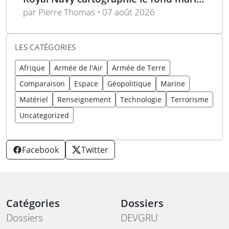
du Firth of Clyde
par Pierre Thomas • 07 août 2026
LES CATÉGORIES
Afrique
Armée de l'Air
Armée de Terre
Comparaison
Espace
Géopolitique
Marine
Matériel
Renseignement
Technologie
Terrorisme
Uncategorized
Facebook
Twitter
Catégories
Dossiers
Dossiers
DEVGRU