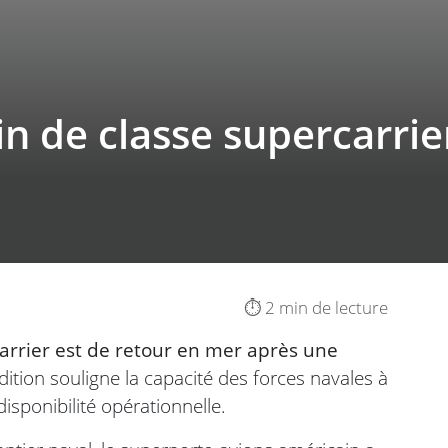
n de classe supercarrie
⏱️ 2 min de lecture
arrier est de retour en mer après une
ition souligne la capacité des forces navales à
isponibilité opérationnelle.