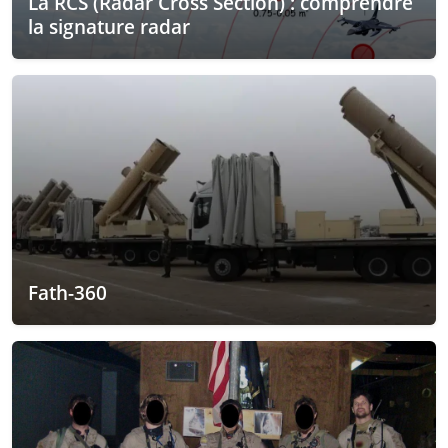
La RCS (Radar Cross Section) : comprendre
la signature radar
Fath-360