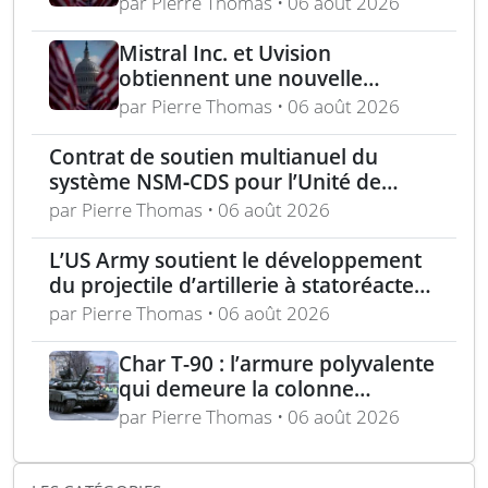
par Pierre Thomas • 06 août 2026
aux équipes américaines de
déminage
Mistral Inc. et Uvision
obtiennent une nouvelle
commande pour le programme
par Pierre Thomas • 06 août 2026
US Army Lethal Unmanned
Systems
Contrat de soutien multianuel du
système NSM‑CDS pour l’Unité de
missiles navals polonaise
par Pierre Thomas • 06 août 2026
L’US Army soutient le développement
du projectile d’artillerie à statoréacteur
150 km de Tiberius
par Pierre Thomas • 06 août 2026
Char T-90 : l’armure polyvalente
qui demeure la colonne
vertébrale blindée russe
par Pierre Thomas • 06 août 2026
expliquée