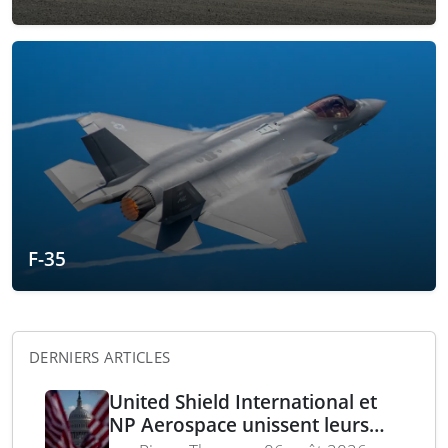
F-35
DERNIERS ARTICLES
United Shield International et
NP Aerospace unissent leurs
forces pour renforcer le soutien