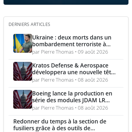
DERNIERS ARTICLES
Ukraine : deux morts dans un
bombardement terroriste à
Kharkiv – acquisition turque de
par Pierre Thomas • 09 août 2026
lance-roquettes M270 et
missiles ATACMS
Kratos Defense & Aerospace
développera une nouvelle tête
chercheuse pour les missiles
par Pierre Thomas • 08 août 2026
FGM-148 Javelin
Boeing lance la production en
série des modules JDAM LR
pour frappes de précision
par Pierre Thomas • 08 août 2026
longue portée
Redonner du temps à la section de
fusiliers grâce à des outils de