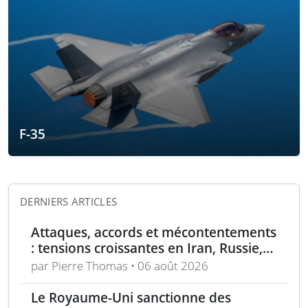
F-35
DERNIERS ARTICLES
Attaques, accords et mécontentements
: tensions croissantes en Iran, Russie,
Chine, Corée du Nord et jihadistes
par Pierre Thomas • 06 août 2026
Le Royaume-Uni sanctionne des