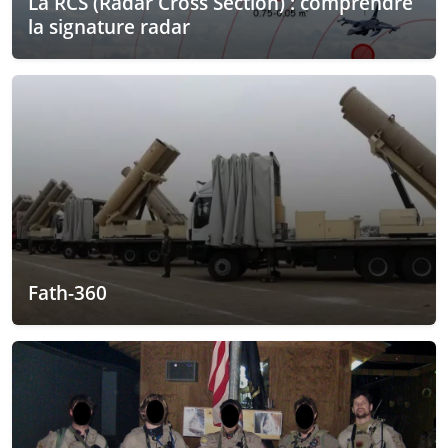
La RCS (Radar Cross Section) : comprendre
la signature radar
Fath-360