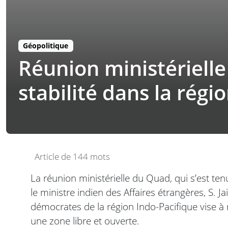
Géopolitique
Réunion ministérielle
stabilité dans la régi
Article de 144 mots
La réunion ministérielle du Quad, qui s’est ten
le ministre indien des Affaires étrangères, S. 
démocrates de la région Indo-Pacifique vise à r
une zone libre et ouverte.