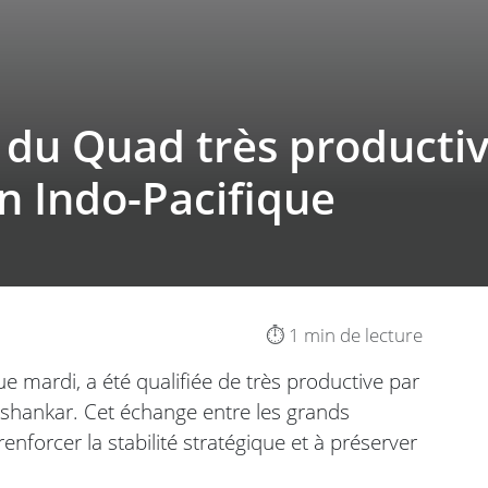
 du Quad très productiv
on Indo-Pacifique
⏱️ 1 min de lecture
ue mardi, a été qualifiée de très productive par
Jaishankar. Cet échange entre les grands
enforcer la stabilité stratégique et à préserver