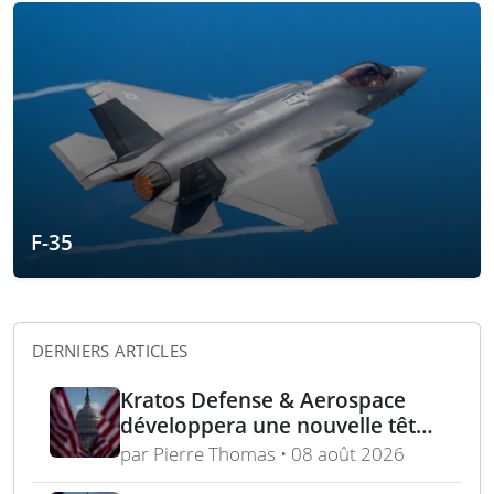
F-35
DERNIERS ARTICLES
Kratos Defense & Aerospace
développera une nouvelle tête
chercheuse pour les missiles
par Pierre Thomas • 08 août 2026
FGM-148 Javelin