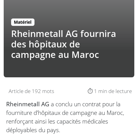
Matériel
Rheinmetall AG fournira
des hôpitaux de
campagne au Maroc
Article de 192 mots
⏱️ 1 min de lecture
Rheinmetall AG
a conclu un contrat pour la
fourniture d’hôpitaux de campagne au Maroc,
renforçant ainsi les capacités médicales
déployables du pays.