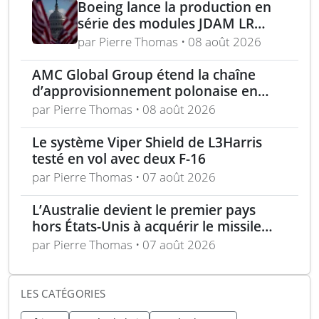
Boeing lance la production en
série des modules JDAM LR
pour frappes de précision
par Pierre Thomas • 08 août 2026
longue portée
AMC Global Group étend la chaîne
d’approvisionnement polonaise en
munitions de 155 mm
par Pierre Thomas • 08 août 2026
Le système Viper Shield de L3Harris
testé en vol avec deux F-16
par Pierre Thomas • 07 août 2026
L’Australie devient le premier pays
hors États-Unis à acquérir le missile
AIM-260 JATM
par Pierre Thomas • 07 août 2026
LES CATÉGORIES