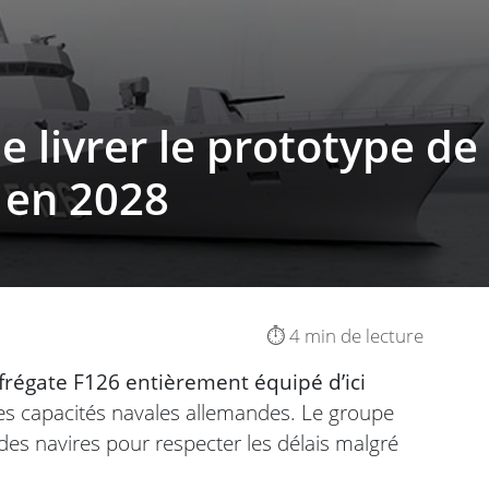
e livrer le prototype de
 en 2028
⏱️ 4 min de lecture
 frégate F126 entièrement équipé d’ici
es capacités navales allemandes. Le groupe
 des navires pour respecter les délais malgré