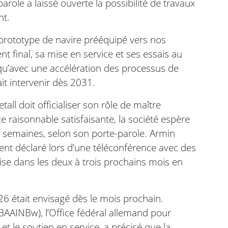
arole a laissé ouverte la possibilité de travaux
nt.
prototype de navire prééquipé vers nos
 final, sa mise en service et ses essais au
qu’avec une accélération des processus de
ait intervenir dès 2031.
ll doit officialiser son rôle de maître
e raisonnable satisfaisante, la société espère
 semaines, selon son porte-parole. Armin
nt déclaré lors d’une téléconférence avec des
rise dans les deux à trois prochains mois en
6 était envisagé dès le mois prochain.
BAAINBw), l’Office fédéral allemand pour
et le soutien en service, a précisé que la