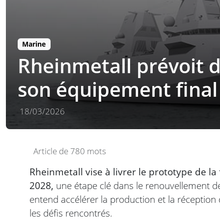
Marine
Rheinmetall prévoit d
son équipement final
18/03/2026
Article de 780 mots
Rheinmetall vise à livrer le prototype de la
2028,
une étape clé dans le renouvellement d
entend accélérer la production et la réception
les défis rencontrés.