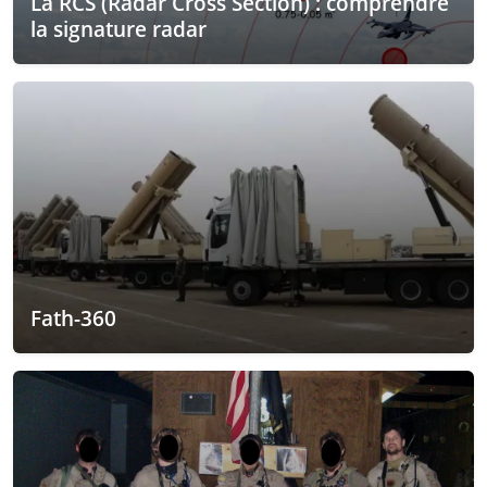
La RCS (Radar Cross Section) : comprendre
la signature radar
Fath-360