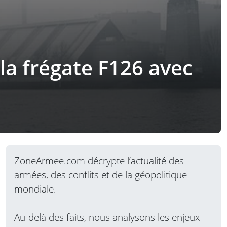
 la frégate F126 avec
ZoneArmee.com décrypte l’actualité des
armées, des conflits et de la géopolitique
mondiale.
Au-delà des faits, nous analysons les enjeux