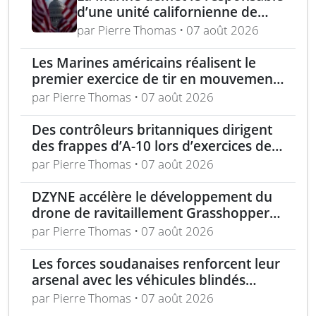
d’une unité californienne de
formation médicale
par Pierre Thomas • 07 août 2026
Les Marines américains réalisent le
premier exercice de tir en mouvement
avec tir de couverture à Okinawa
par Pierre Thomas • 07 août 2026
Des contrôleurs britanniques dirigent
des frappes d’A-10 lors d’exercices de
soutien aérien rapproché
par Pierre Thomas • 07 août 2026
DZYNE accélère le développement du
drone de ravitaillement Grasshopper
pour l’US Air Force
par Pierre Thomas • 07 août 2026
Les forces soudanaises renforcent leur
arsenal avec les véhicules blindés
Mohafiz pakistanais
par Pierre Thomas • 07 août 2026