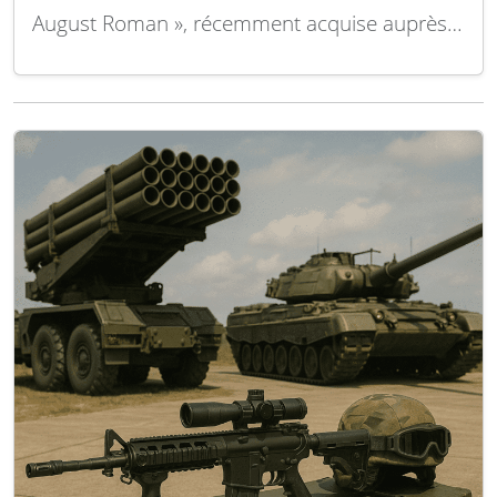
August Roman », récemment acquise auprès
de la Turquie. La cérémonie de levée du
pavillon du bâtiment de la classe HISAR s’est
tenue à Istanbul le 20 juin, en présence du
président roumain Nicuşor Dan et de…
Lire la
suite