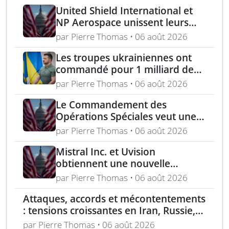
United Shield International et
NP Aerospace unissent leurs
forces pour renforcer le soutien
par Pierre Thomas • 06 août 2026
aux équipes américaines de
déminage
Les troupes ukrainiennes ont
commandé pour 1 milliard de
dollars lors de la première
par Pierre Thomas • 06 août 2026
année du marché Brave1
Le Commandement des
Opérations Spéciales veut une
mitrailleuse 5,56 mm de 4,5 kg
par Pierre Thomas • 06 août 2026
Mistral Inc. et Uvision
obtiennent une nouvelle
commande pour le programme
par Pierre Thomas • 06 août 2026
US Army Lethal Unmanned
Attaques, accords et mécontentements
Systems
: tensions croissantes en Iran, Russie,
Chine, Corée du Nord et jihadistes
par Pierre Thomas • 06 août 2026