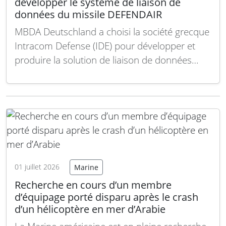
développer le système de liaison de
données du missile DEFENDAIR
MBDA Deutschland a choisi la société grecque
Intracom Defense (IDE) pour développer et
produire la solution de liaison de données
destinée au missile antidrone DEFENDAIR.
Dans le cadre du contrat signé, IDE prendra en
charge le développement technique, le
prototypage ainsi que le support à l’intégration
sur différentes plateformes. L’entreprise…
Lire
la suite
01 juillet 2026
Marine
Recherche en cours d’un membre
d’équipage porté disparu après le crash
d’un hélicoptère en mer d’Arabie