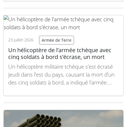
allemands envoyés dans la région, le chasse-
mine Fulda et le bâtiment de soutien Mosel,
sont rappelés. Ils ne rentreront cependant pas
immédiatement…
Lire la suite
23 juillet 2026
Armée de Terre
Un hélicoptère de l’armée tchèque avec
cinq soldats à bord s’écrase, un mort
Un hélicoptère militaire tchèque s’est écrasé
jeudi dans l’est du pays, causant la mort d’un
des cinq soldats à bord, a indiqué l’armée.
L’accident est survenu sur une base militaire à
Namest nad Oslavou, située à environ 180 km
au sud-est de Prague, selon un communiqué
officiel. « Notre priorité…
Lire la suite