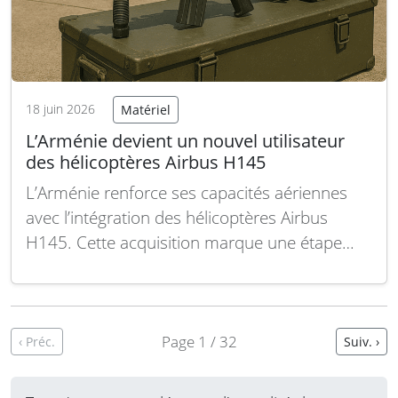
18 juin 2026
Matériel
L’Arménie devient un nouvel utilisateur
des hélicoptères Airbus H145
L’Arménie renforce ses capacités aériennes
avec l’intégration des hélicoptères Airbus
H145. Cette acquisition marque une étape
importante pour l’armée de l’air arménienne,
qui se dote d’un appareil moderne, polyvalent
et adapté à diverses missions militaires et
civiles. Le Ministère de la Défense arménien a
Page 1 / 32
‹ Préc.
Suiv. ›
récemment annoncé l’entrée en service des…
Lire la suite