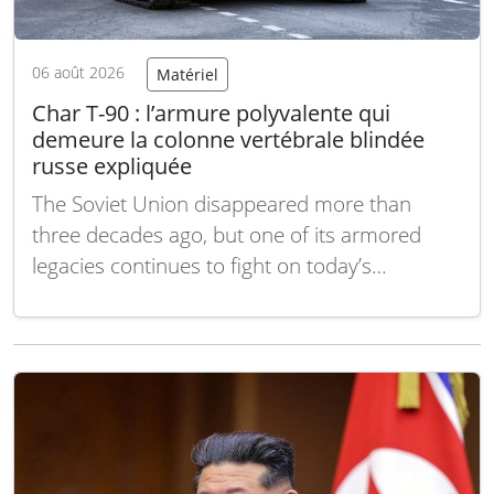
06 août 2026
Matériel
Char T-90 : l’armure polyvalente qui
demeure la colonne vertébrale blindée
russe expliquée
The Soviet Union disappeared more than
three decades ago, but one of its armored
legacies continues to fight on today’s
battlefields. Rather than developing an
entirely new tank, Russian engineers evolved
the proven T-72 into the T-90, creating a
platform that has…
Lire la suite