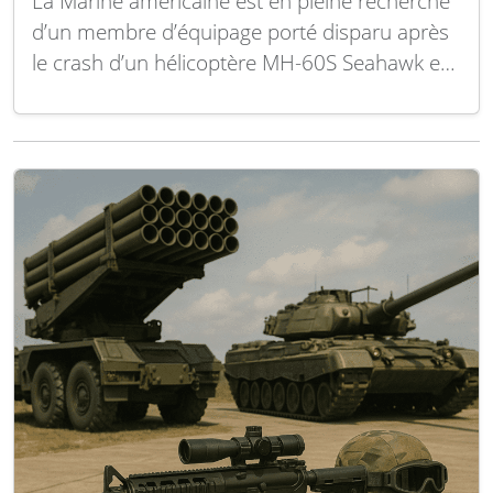
La Marine américaine est en pleine recherche
d’un membre d’équipage porté disparu après
le crash d’un hélicoptère MH-60S Seahawk en
mer d’Arabie, a annoncé le commandement
naval. L’appareil, basé sur le porte-avions USS
George H.W. Bush, a effectué un atterrissage
d’urgence sur l’eau vers 3h30, heure de l’Est,
mercredi matin,…
Lire la suite