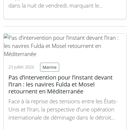
dans la nuit de vendredi, marquant le
treizième jour consécutif d’opérations actives
dans la région. Le président Donald Trump a
assuré que les avoirs gelés de l’Iran seraient
utilisés pour compenser les dommages
causés aux navires…
Lire la suite
23 juillet 2026
Marine
Pas d’intervention pour l’instant devant
l’Iran : les navires Fulda et Mosel
retournent en Méditerranée
Face à la reprise des tensions entre les États-
Unis et l’Iran, la perspective d’une opération
internationale de déminage dans le détroit
d’Ormuz s’éloigne. Les deux navires de guerre