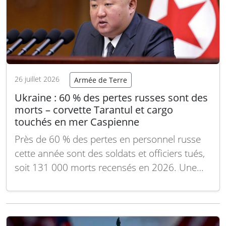
26 juillet 2026
Armée de Terre
Ukraine : 60 % des pertes russes sont des
morts – corvette Tarantul et cargo
touchés en mer Caspienne
Près de 60 % des pertes en personnel russe
cette année sont des soldats et officiers tués,
soit 131 000 morts recensés en 2026. Une
part significative des autres pertes, estimées à
plus de 40 % de blessés, concerne des soldats
gravement mutilés, probablement devenus
invalides de guerre. Dans la…
Lire la suite