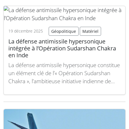
demeure incertain et que la position à long
terme de l’Allemagne sur l’aviation de combat
de nouvelle génération…
Lire la suite
19 décembre 2025
Géopolitique
Matériel
La défense antimissile hypersonique
intégrée à l’Opération Sudarshan Chakra
en Inde
La défense antimissile hypersonique constitue
un élément clé de l’« Opération Sudarshan
Chakra », l’ambitieuse initiative indienne de
défense aérienne et antimissile à plusieurs
couches, annoncée par le Premier ministre
Narendra Modi en août 2025. Le Projet Kusha,
développé par le DRDO (Organisation de
recherche et développement pour la défense),