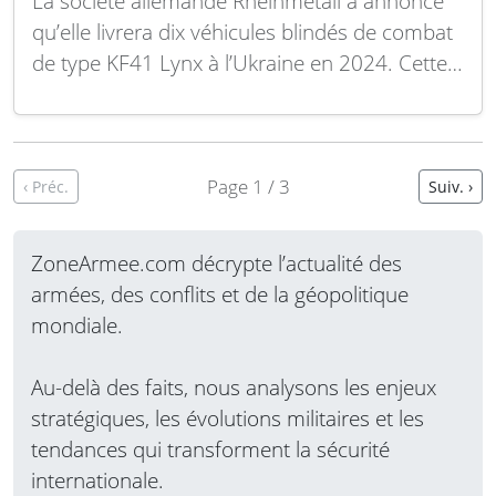
La société allemande Rheinmetall a annoncé
qu’elle livrera dix véhicules blindés de combat
de type KF41 Lynx à l’Ukraine en 2024. Cette
décision intervient dans un contexte de
soutien européen accru à l’Ukraine, face aux
défis sécuritaires régionaux. Les véhicules
KF41 Lynx, reconnus pour leurs capacités
Page 1 / 3
‹ Préc.
Suiv. ›
avancées en termes de…
Lire la suite
ZoneArmee.com décrypte l’actualité des
armées, des conflits et de la géopolitique
mondiale.
Au-delà des faits, nous analysons les enjeux
stratégiques, les évolutions militaires et les
tendances qui transforment la sécurité
internationale.