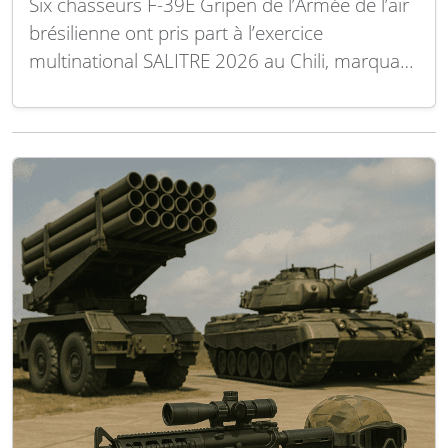
Six chasseurs F-39E Gripen de l’Armée de l’air
brésilienne ont pris part à l’exercice
multinational SALITRE 2026 au Chili, marquant
la première opération extérieure de cet
appareil hors du territoire brésilien. Lors de
cet exercice, les Gripen ont réalisé des
missions variées aux côtés de forces
aériennes chiliennes, argentines,
colombiennes,…
Lire la suite