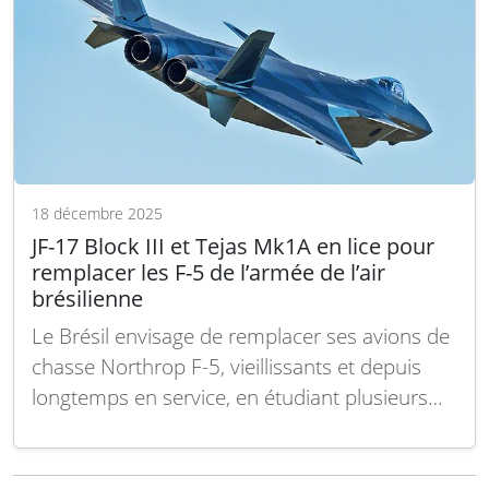
…
Lire la suite
18 décembre 2025
JF-17 Block III et Tejas Mk1A en lice pour
remplacer les F-5 de l’armée de l’air
brésilienne
Le Brésil envisage de remplacer ses avions de
chasse Northrop F-5, vieillissants et depuis
longtemps en service, en étudiant plusieurs
options internationales, dont les combattants
JF-17 Block III et Tejas Mk1A. Ces deux
appareils, modernes et polyvalents, pourraient