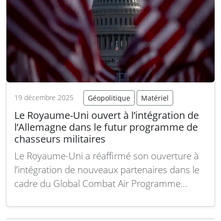
19 décembre 2025
Géopolitique
Matériel
Le Royaume-Uni ouvert à l’intégration de
l’Allemagne dans le futur programme de
chasseurs militaires
Le Royaume-Uni a réaffirmé son ouverture à
l’intégration de nouveaux partenaires dans le
cadre du Global Combat Air Programme
(GCAP), alors que l’avenir du système rival
européen Future Combat Air System (FCAS)