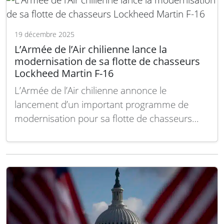
formelles pour l’acquisition du système
Enhanced Modular Air Defence Solutions
(EMADS), développé…
Lire la suite
19 décembre 2025
L’Armée de l’Air chilienne lance la
modernisation de sa flotte de chasseurs
Lockheed Martin F-16
L’Armée de l’Air chilienne annonce le
lancement d’un important programme de
modernisation pour sa flotte de chasseurs
Lockheed Martin F-16. Cette initiative vise à
renforcer les capacités opérationnelles des
avions, en intégrant les dernières avancées
technologiques afin de maintenir leur
efficacité dans un contexte stratégique en
évolution. Le programme de…
Lire la suite