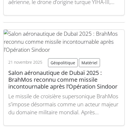
aérienne, le drone d’origine turque YIHA-III,
également appelé Bayraktar YIHA-3, abattu
par l’Armée indienne, sera exposé comme
pièce maîtresse à la résidence du Chef d’état-
major de l’armée à l’occasion de Vijay Diwas.
Cette décision est perçue à…
Lire la suite
21 novembre 2025
Géopolitique
Matériel
Salon aéronautique de Dubaï 2025 :
BrahMos reconnu comme missile
incontournable après l’Opération Sindoor
Le missile de croisière supersonique BrahMos
s’impose désormais comme un acteur majeur
du domaine militaire mondial. Après
l’Opération Sindoor en mai 2025, il est