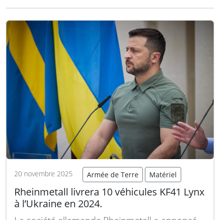
considéré comme pratiquement impossible à
intercepter, même par les systèmes de
défense aérienne les plus avancés déployés
par la Chine. Cette réputation a fait du
pavillon…
Lire la suite
20 novembre 2025
Armée de Terre
Matériel
Rheinmetall livrera 10 véhicules KF41 Lynx
à l’Ukraine en 2024.