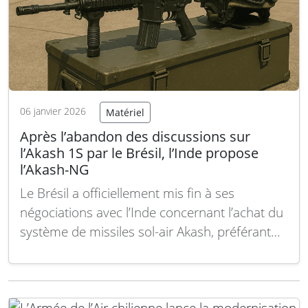
06 janvier 2026
Matériel
Après l’abandon des discussions sur
l’Akash 1S par le Brésil, l’Inde propose
l’Akash-NG
Le Brésil a officiellement mis fin à ses
négociations avec l’Inde concernant l’achat du
système de missiles sol-air Akash, préférant
désormais se tourner vers l’Italie pour son
programme stratégique de défense aérienne.
L’armée brésilienne a engagé des discussions