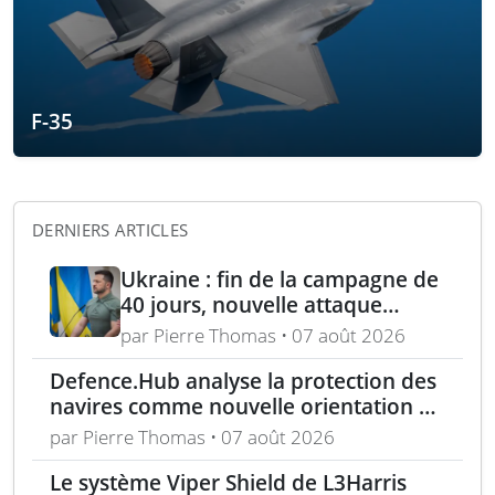
F-35
DERNIERS ARTICLES
Ukraine : fin de la campagne de
40 jours, nouvelle attaque
contre Wildberries et
par Pierre Thomas • 07 août 2026
élimination d’un général russe à
Defence.Hub analyse la protection des
Moscou
navires comme nouvelle orientation du
système MACS
par Pierre Thomas • 07 août 2026
Le système Viper Shield de L3Harris